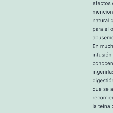
efectos
menciona
natural 
para el 
abusemo
En much
infusió
conocemo
ingerirl
digestió
que se a
recomien
la teína