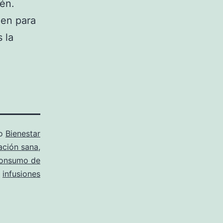
én.
nen para
 la
mo
Bienestar
ación sana
,
onsumo de
,
infusiones