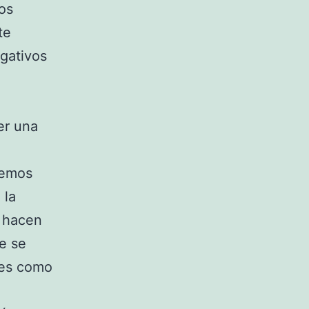
os
te
gativos
er una
bemos
 la
e hacen
e se
tes como