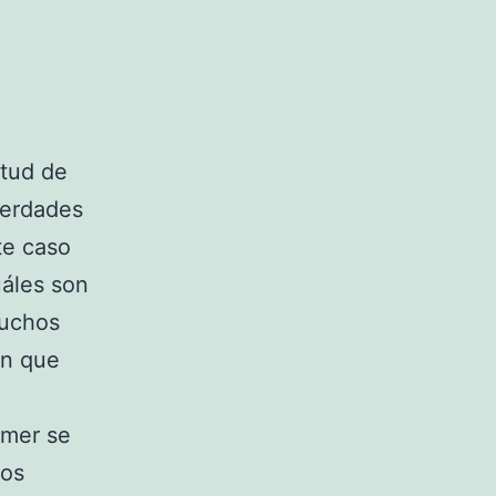
itud de
verdades
te caso
uáles son
muchos
en que
omer se
los