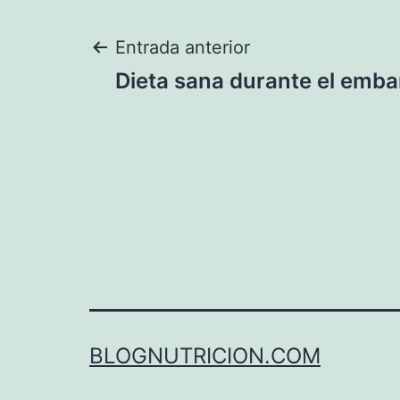
Navegación
Entrada anterior
Dieta sana durante el emba
de
entradas
BLOGNUTRICION.COM