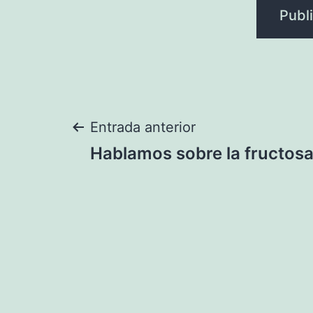
Navegación
Entrada anterior
Hablamos sobre la fructos
de
entradas