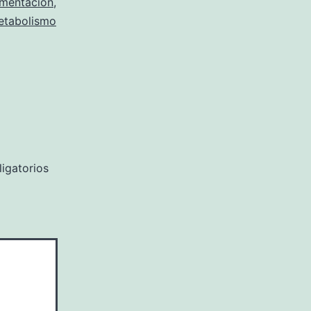
imentación
,
etabolismo
igatorios