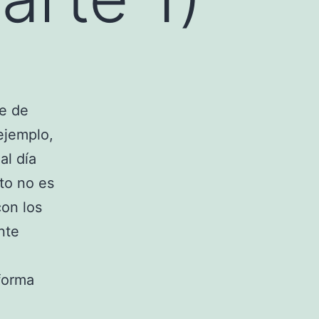
ie de
ejemplo,
al día
to no es
con los
nte
forma