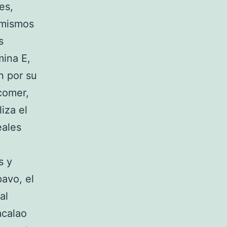
es,
s mismos
s
mina E,
n por su
comer,
iza el
eales
s y
avo, el
al
acalao