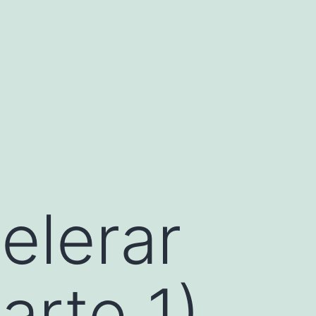
elerar
arte 1)