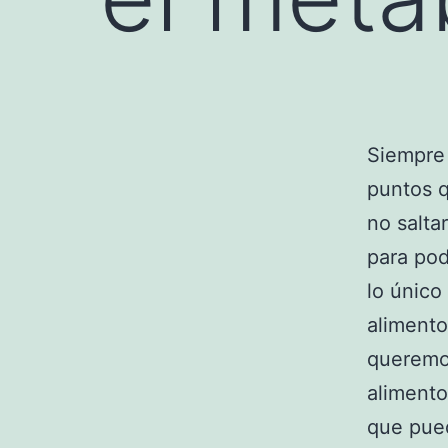
Siempre
puntos q
no salta
para pod
lo único
alimento
queremo
alimento
que pued