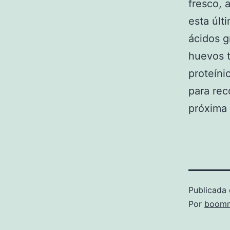
fresco, 
esta últ
ácidos 
huevos 
proteíni
para rec
próxima
Publicada 
Por
boomm