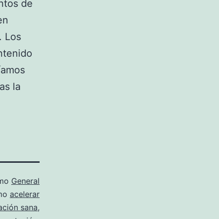
ntos de
en
. Los
ntenido
níamos
as la
omo
General
omo
acelerar
ación sana
,