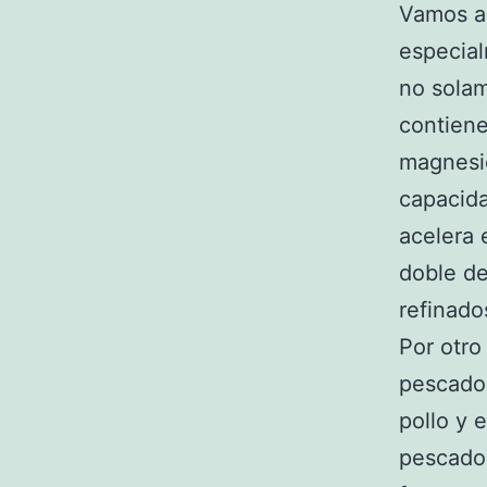
Vamos a 
especial
no solam
contiene
magnesio
capacida
acelera 
doble de
refinado
Por otro
pescados
pollo y 
pescado,