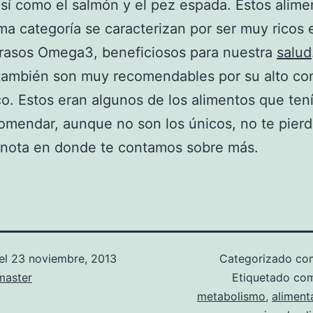
así como el salmón y el pez espada. Estos alime
ima categoría se caracterizan por ser muy ricos 
grasos Omega3, beneficiosos para nuestra
salud
también son muy recomendables por su alto co
co. Estos eran algunos de los alimentos que te
omendar, aunque no son los únicos, no te pierd
 nota en donde te contamos sobre más.
el
23 noviembre, 2013
Categorizado c
aster
Etiquetado c
metabolismo
,
aliment