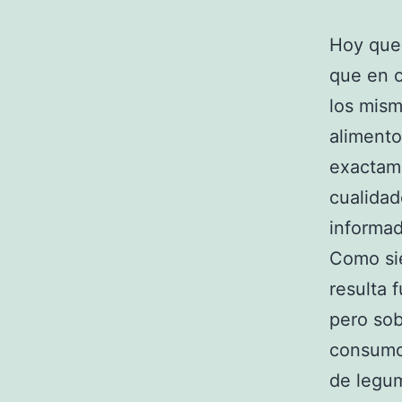
Hoy que
que en o
los mism
alimento
exactame
cualidad
informad
Como si
resulta
pero sob
consumo 
de legum