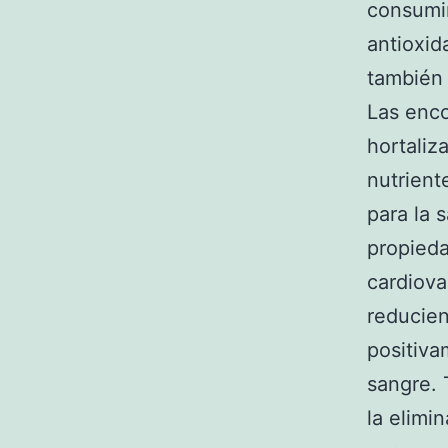
consumi
antioxid
también 
Las enco
hortaliz
nutrient
para la 
propied
cardiova
reducien
positiva
sangre. 
la elimi