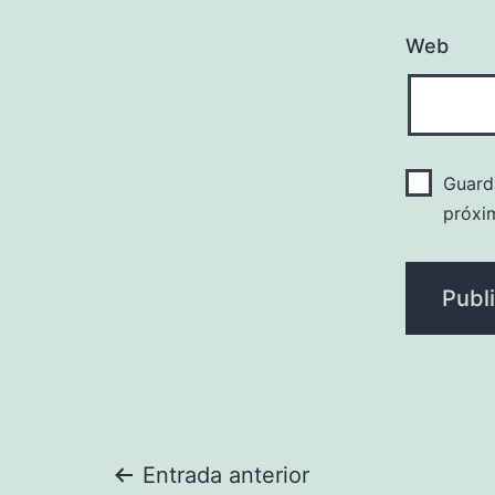
Web
Guard
próxi
Navegación
Entrada anterior