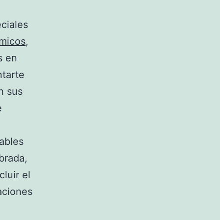
ciales
ímicos
,
s en
ntarte
n sus
e
ables
brada,
luir el
aciones