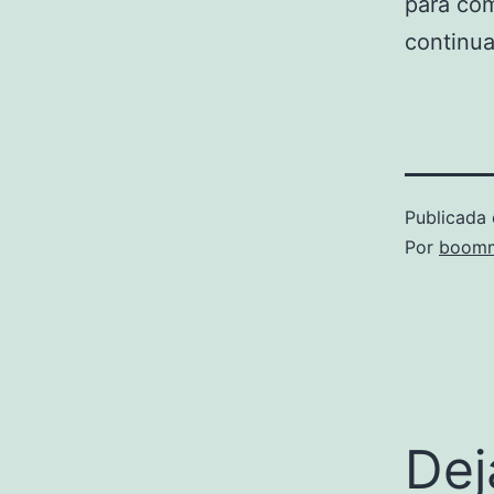
para com
continu
Publicada 
Por
boomm
Dej