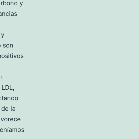
arbono y
ancias
 y
o son
positivos
n
l LDL,
ectando
 de la
avorece
 teníamos