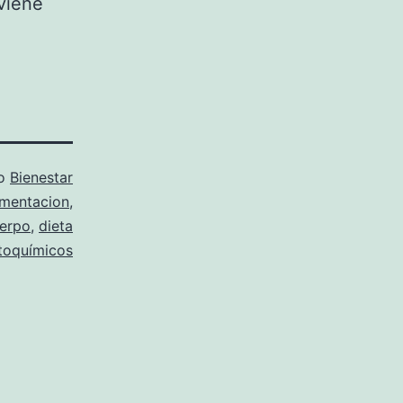
viene
mo
Bienestar
imentacion
,
uerpo
,
dieta
itoquímicos