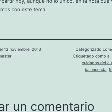
partir hoy, aunque no lo único, en la nota que 
amos con este tema.
el
13 noviembre, 2013
Categorizado co
aster
Etiquetado como
al
cuidados del c
balanceada
,
f
ar un comentario