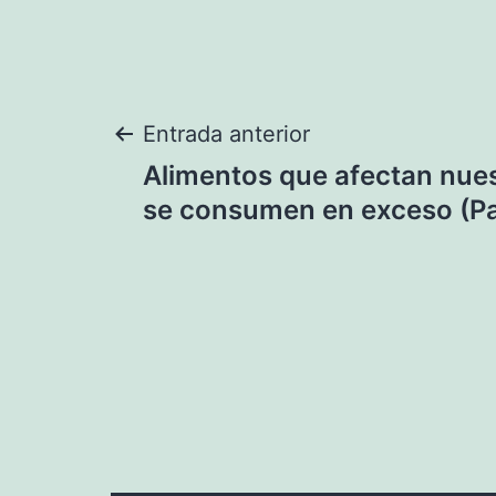
Navegación
Entrada anterior
Alimentos que afectan nues
de
se consumen en exceso (Pa
entradas