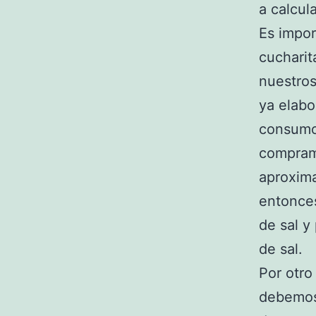
a calcul
Es impor
cucharit
nuestros
ya elab
consumo 
compram
aproxima
entonce
de sal y
de sal.
Por otro
debemos 