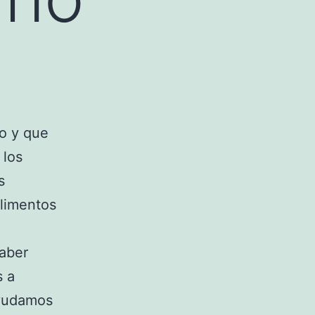
o y que
 los
s
alimentos
saber
s a
ayudamos