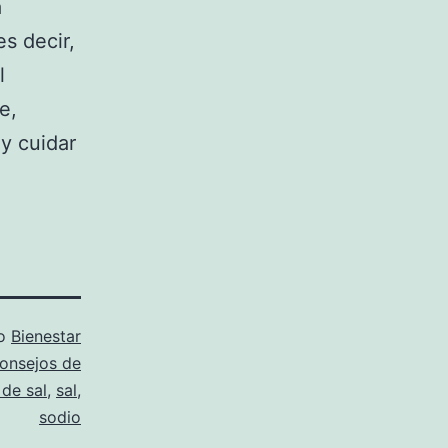
á
s decir,
l
e,
 y cuidar
mo
Bienestar
onsejos de
de sal
,
sal
,
sodio