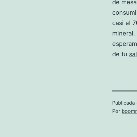
de mesa 
consumie
casi el 
mineral.
esperamo
de tu
sa
Publicada 
Por
boomm