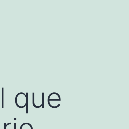
l que
rio