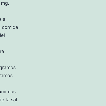
0 mg.
s a
a comida
del
ra
 gramos
gramos
sumimos
e la sal