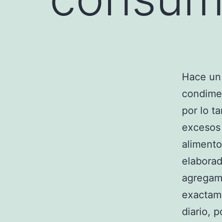
Hace un
condime
por lo t
excesos 
alimento
elaborad
agregamo
exactame
diario, 