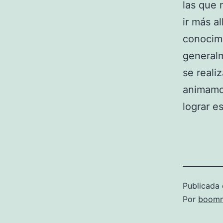
las que
ir más a
conocimi
general
se reali
animamo
lograr es
Publicada 
Por
boomm