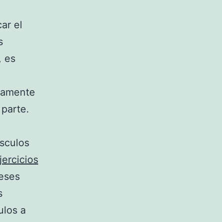
ar el
s
, es
stamente
 parte.
sculos
jercicios
meses
s
ulos a