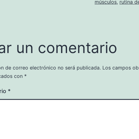
músculos
,
rutina d
ar un comentario
ón de correo electrónico no será publicada.
Los campos obl
cados con
*
rio
*