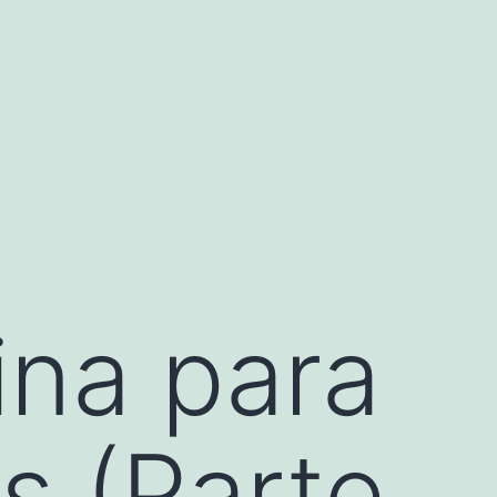
ina para
s (Parte