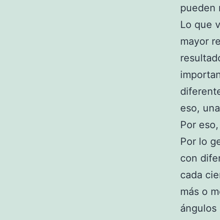
pueden m
Lo que v
mayor re
resulta
importan
diferent
eso, una
Por eso,
Por lo g
con dife
cada cie
más o me
ángulos 