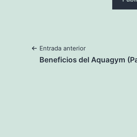
Navegación
Entrada anterior
Beneficios del Aquagym (Pa
de
entradas