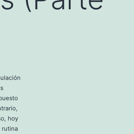
ulación
os
upuesto
trario,
so, hoy
rutina