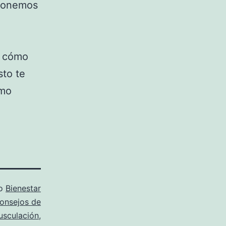
oponemos
r cómo
sto te
ómo
mo
Bienestar
onsejos de
usculación
,