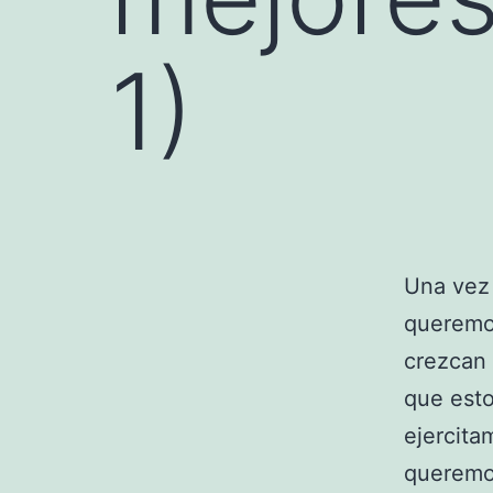
1)
Una vez
queremos
crezcan 
que esto
ejercita
queremo