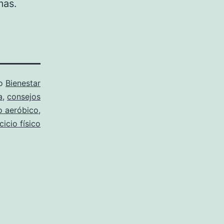
mas.
mo
Bienestar
a
,
consejos
io aeróbico
,
cicio físico