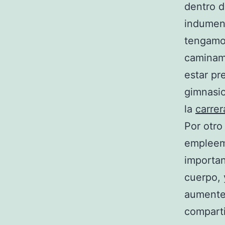
dentro d
indument
tengamo
caminamo
estar pr
gimnasio
la
carrer
Por otro
empleemo
importan
cuerpo, 
aumente.
comparti