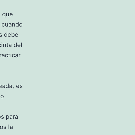
l que
o cuando
as debe
inta del
acticar
eada, es
ro
os para
os la