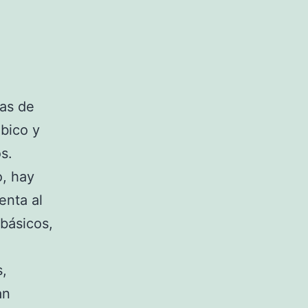
las de
bico y
s.
o, hay
enta al
básicos,
s,
an