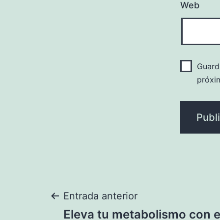
Web
Guard
próxi
Navegación
Entrada anterior
Eleva tu metabolismo con e