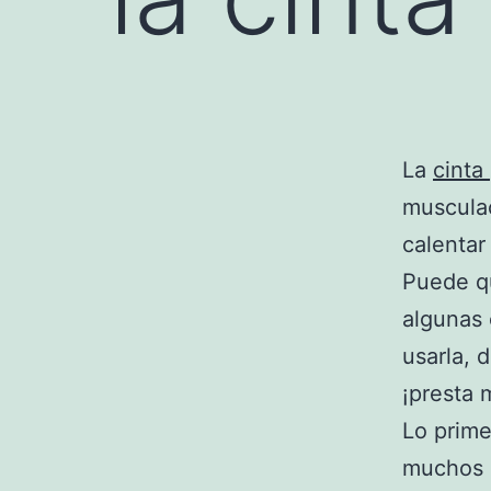
La
cinta
musculac
calentar
Puede qu
algunas 
usarla, 
¡presta 
Lo prime
muchos p