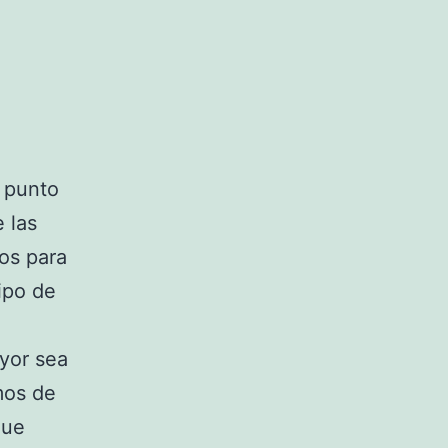
 punto
 las
os para
ipo de
yor sea
mos de
que