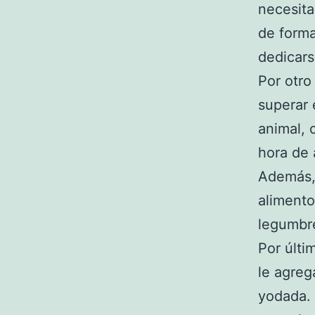
necesita
de forma
dedicars
Por otro
superar 
animal, 
hora de a
Además, 
alimento
legumbr
Por últi
le agreg
yodada. 