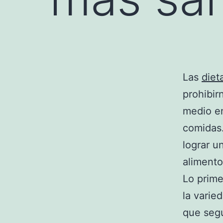
Las
diet
prohibi
medio e
comidas
lograr u
alimento
Lo prim
la varie
que segu