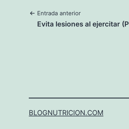
Navegación
Entrada anterior
Evita lesiones al ejercitar (P
de
entradas
BLOGNUTRICION.COM