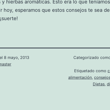
 y hierbas aromáticas. Esto era lo que teníamos
r hoy, esperamos que estos consejos te sea de
 ¡suerte!
el
8 mayo, 2013
Categorizado com
aster
Etiquetado como
c
alimentación
,
consejos
Dietas
,
d