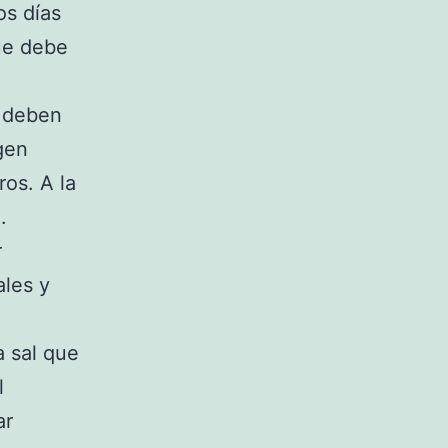
os días
que debe
o deben
gen
os. A la
.
r
ales y
 sal que
l
ar