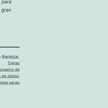
 para
 gran
o
Bienestar
,
Dietas
onsejos de
 de dietas
,
ietas sanas