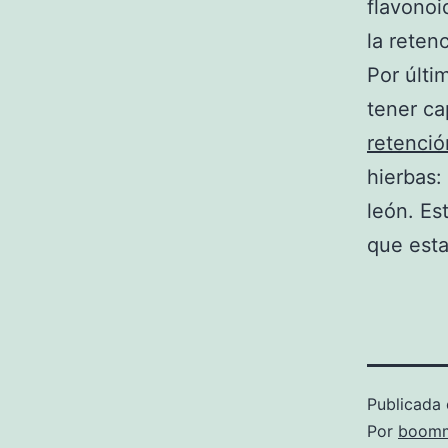
flavonoi
la reten
Por últi
tener ca
retenció
hierbas:
león. Es
que esta
Publicada 
Por
boomm