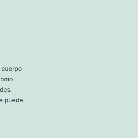
l cuerpo
 como
des.
ue puede