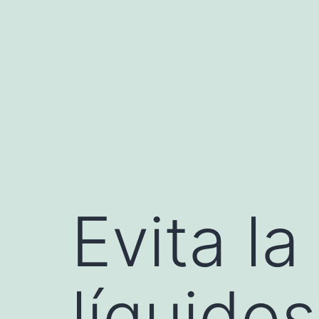
Saltar
al
contenido
Evita la
líquidos