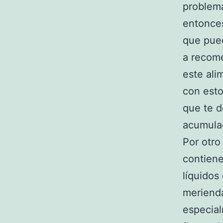
problema
entonces
que pued
a recome
este ali
con est
que te d
acumulac
Por otro
contiene
líquidos
meriend
especial