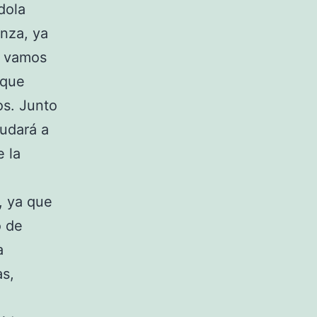
dola
nza, ya
e vamos
 que
os. Junto
udará a
 la
, ya que
o de
a
s,