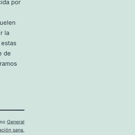
ida por
suelen
r la
 estas
e de
eramos
omo
General
ación sana
,