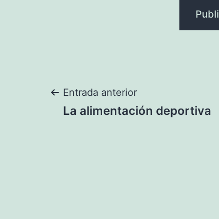
Navegación
Entrada anterior
La alimentación deportiva
de
entradas