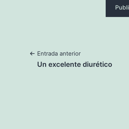
Navegación
Entrada anterior
Un excelente diurético
de
entradas