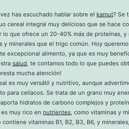
 vez has escuchado hablar sobre el
kamut
? Se 
uo cereal integral muy delicioso que se hace co
r lo que ofrece un 20-40% más de proteínas, y
s y minerales que el trigo común. Hoy queremo
te excepcional alimento, ya que es muy benefi
estra
salud
, te contamos todo lo que puedes ob
presta mucha atención!
eal es muy versátil y nutritivo, aunque adverti
to para celíacos. Se trata de un grano muy ene
aporta hidratos de carbono complejos y proteín
 es muy rico en
nutrientes
, como vitaminas y mi
 contiene vitaminas B1, B2, B3, B6, y minerale