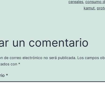
cereales
,
consumo d
kamut
,
prot
ar un comentario
ón de correo electrónico no será publicada.
Los campos obl
cados con
*
rio
*