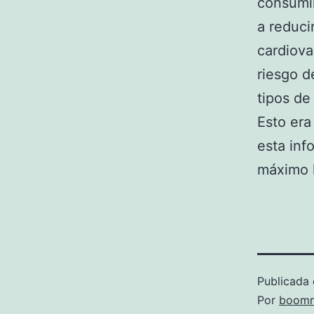
consumi
a reduci
cardiova
riesgo d
tipos de
Esto era
esta inf
máximo l
Publicada 
Por
boomm