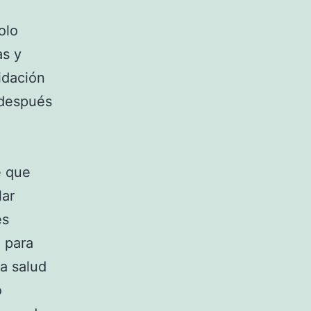
olo
as y
idación
 después
e que
lar
es
 para
la salud
o