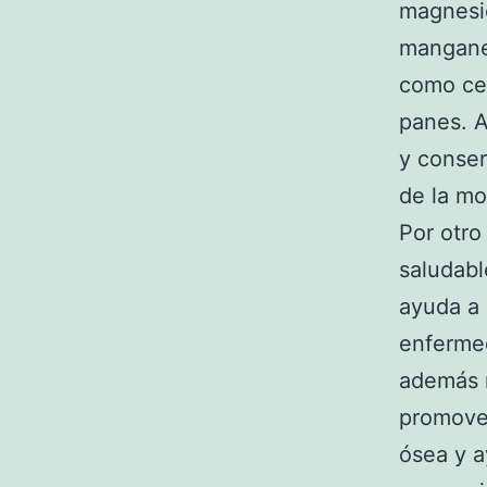
magnesio
mangane
como ce
panes. A
y conser
de la mo
Por otro
saludabl
ayuda a 
enferme
además n
promover
ósea y a