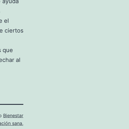
e ayuda
s
e el
e ciertos
s que
echar al
mo
Bienestar
ación sana
,