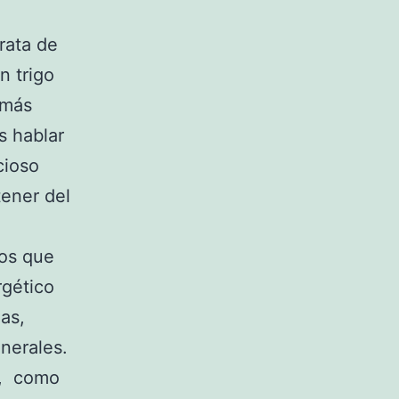
trata de
n trigo
 más
s hablar
cioso
tener del
mos que
rgético
as,
nerales.
s, como