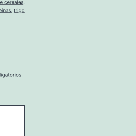
e cereales
,
eínas
,
trigo
igatorios