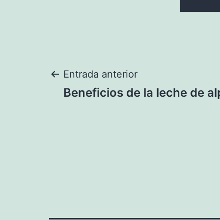
Navegación
Entrada anterior
Beneficios de la leche de al
de
entradas