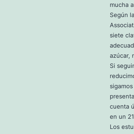
mucha a
Según la
Associat
siete cl
adecuado
azúcar, 
Si segui
reducimo
sigamos 
presenta
cuenta ú
en un 2
Los estu