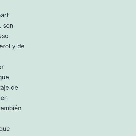
eart
, son
eso
terol y de
er
 que
taje de
 en
 también
 que