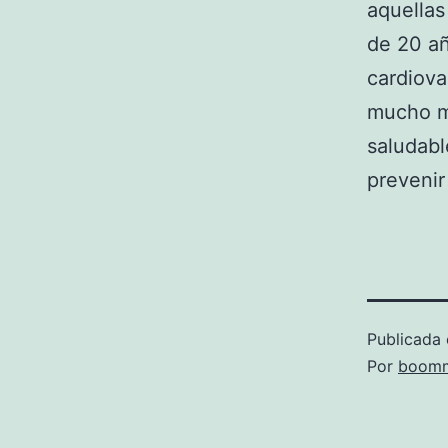
aquella
de 20 a
cardiova
mucho m
saludabl
prevenir
Publicada 
Por
boomm