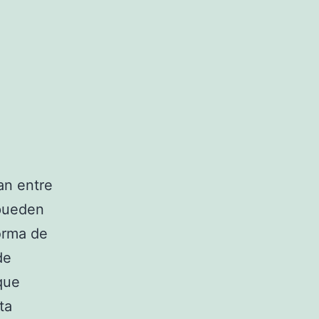
an entre
 pueden
orma de
de
que
ta