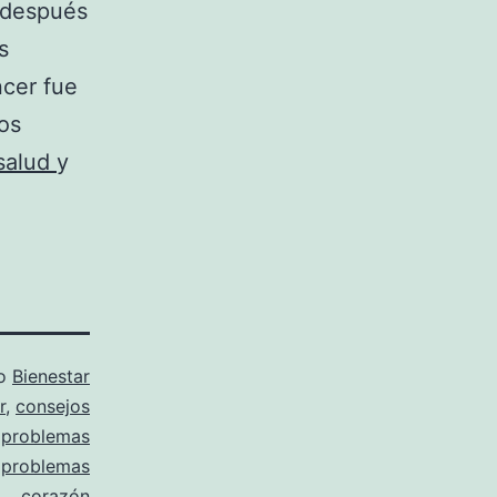
 después
s
ncer fue
os
salud
y
mo
Bienestar
r
,
consejos
,
problemas
,
problemas
corazón