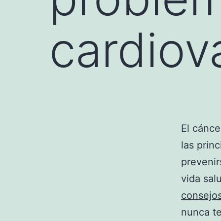
cardiov
El cánce
las prin
prevenir
vida sal
consejo
nunca te