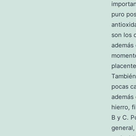
importa
puro pos
antioxid
son los 
además q
momento
placente
También 
pocas ca
además q
hierro, 
B y C. P
general,