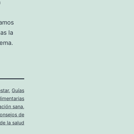
a
ramos
as la
tema.
star
,
Guías
limentarias
ación sana
,
onsejos de
de la salud