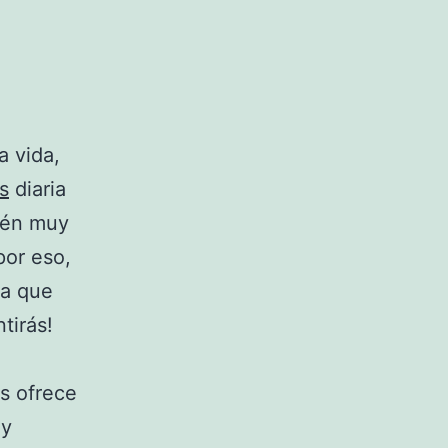
a vida,
s
diaria
ién muy
por eso,
ra que
tirás!
s ofrece
uy