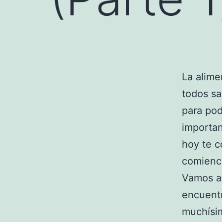
La alime
todos s
para po
importan
hoy te c
comience
Vamos a
encuentr
muchísim