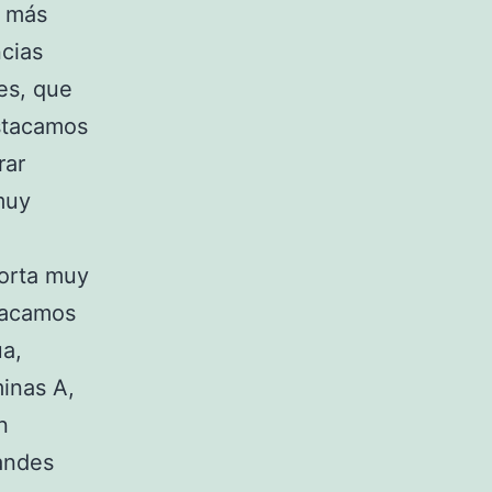
o más
cias
es, que
estacamos
rar
muy
porta muy
tacamos
ua,
minas A,
n
randes