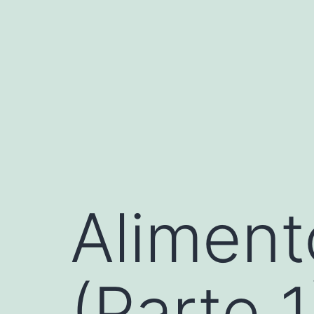
Saltar
al
contenido
Aliment
(Parte 1