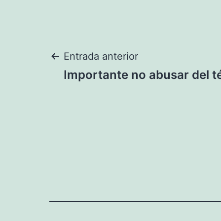
Navegación
Entrada anterior
Importante no abusar del t
de
entradas