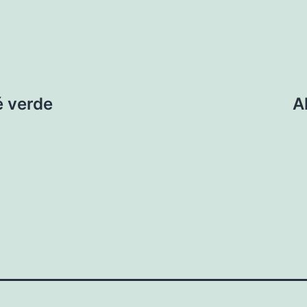
é verde
A