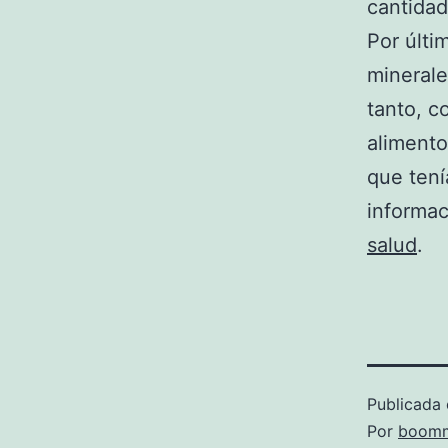
cantidad
Por últi
minerale
tanto, 
alimento
que tení
informac
salud
.
Publicada 
Por
boomm