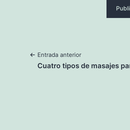
Navegación
Entrada anterior
Cuatro tipos de masajes par
de
entradas