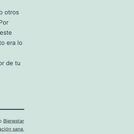
.
o otros
Por
este
o era lo
or de tu
mo
Bienestar
ación sana
,