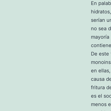
En palab
hidratos
serían u
no sea d
mayoría 
contiene
De este 
monoinsa
en ellas
causa de
fritura 
es el so
menos el