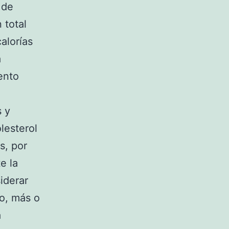
 de
 total
alorías
a
ento
s y
lesterol
s, por
e la
iderar
to, más o
a