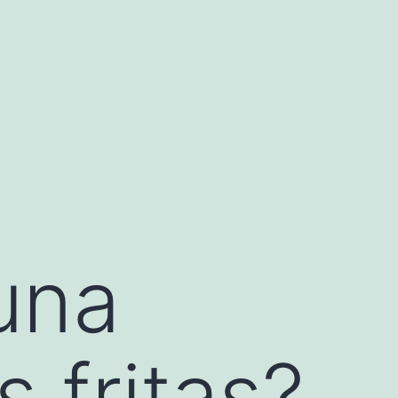
una
 fritas?