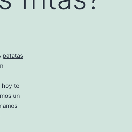
s
patatas
on
 hoy te
emos un
Tomamos
s