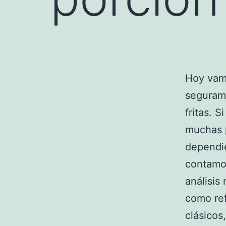
Hoy vam
segurame
fritas. S
muchas 
dependie
contamos
análisis
como re
clásicos