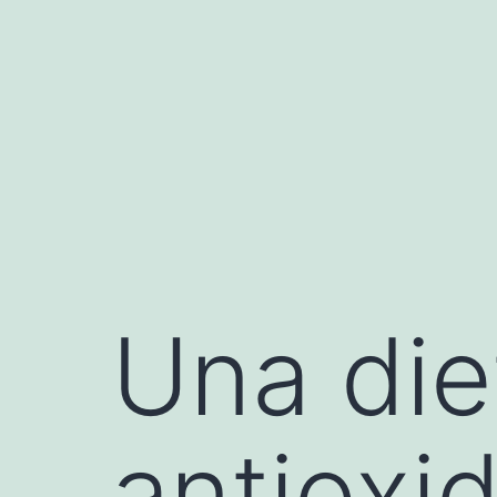
Saltar
al
contenido
Una die
antioxi