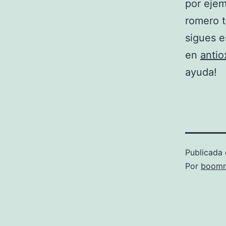
por ejemp
romero t
sigues e
en
anti
ayuda!
Publicada 
Por
boomm