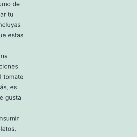
zumo de
ar tu
ncluyas
que estas
una
ciones
el tomate
ás, es
te gusta
onsumir
latos,