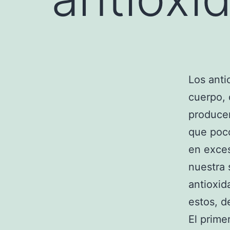
Los anti
cuerpo,
producen
que poco
en exces
nuestra 
antioxid
estos, d
El prime