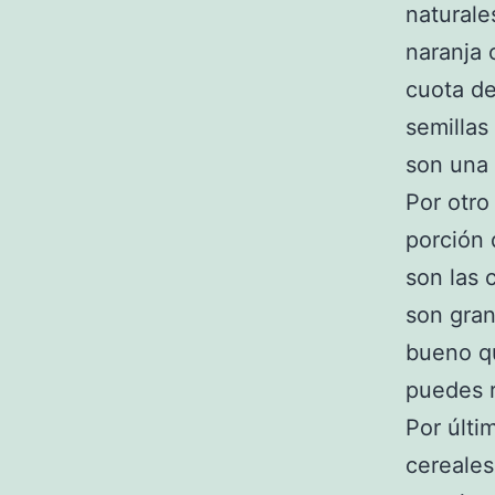
naturale
naranja 
cuota de
semillas
son una 
Por otr
porción 
son las 
son gran
bueno qu
puedes r
Por últi
cereales