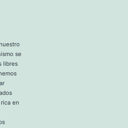
nuestro
nismo se
 libres
enemos
ar
mados
 rica en
os