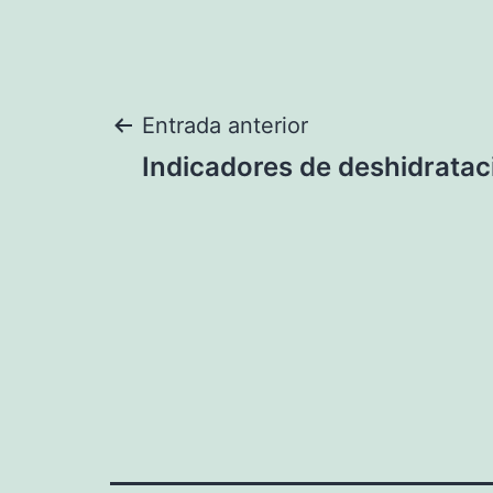
Navegación
Entrada anterior
Indicadores de deshidratac
de
entradas