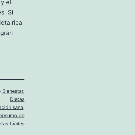
 y el
s. Si
eta rica
 gran
o
Bienestar
,
Dietas
ación sana
,
onsumo de
etas fáciles