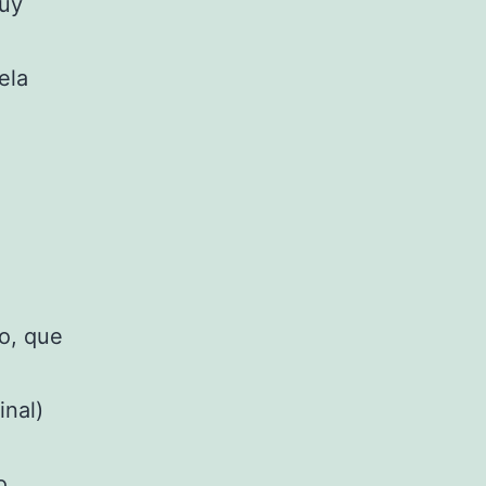
muy
ela
co, que
inal)
o