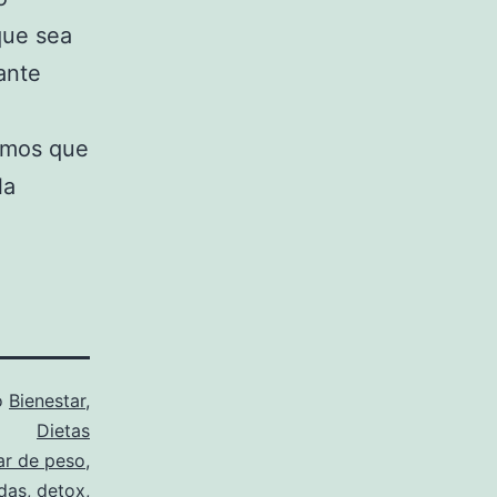
que sea
ante
amos que
la
o
Bienestar
,
Dietas
ar de peso
,
das
,
detox
,