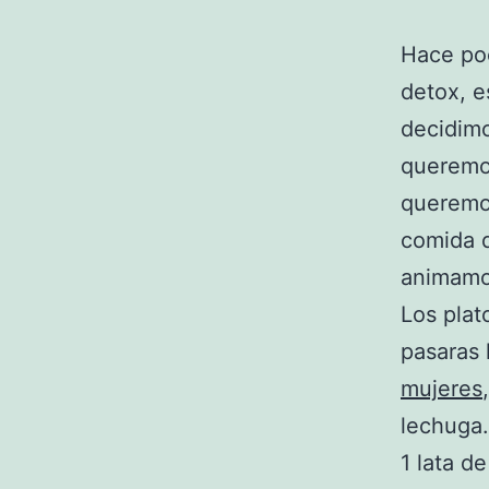
Hace po
detox, e
decidimo
queremo
queremos
comida d
animamos
Los pla
pasaras
mujeres
lechuga.
1 lata d