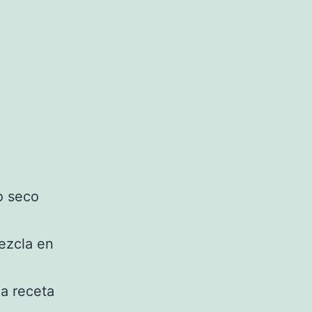
o seco
mezcla en
a receta