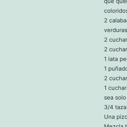
que que
colorido
2 calaba
verdura
2 cuchar
2 cuchar
1 lata p
1 puñad
2 cuchar
1 cuchar
sea solo
3/4 taza
Una pizc
Mezcla t