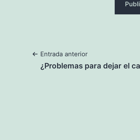
Navegación
Entrada anterior
¿Problemas para dejar el c
de
entradas