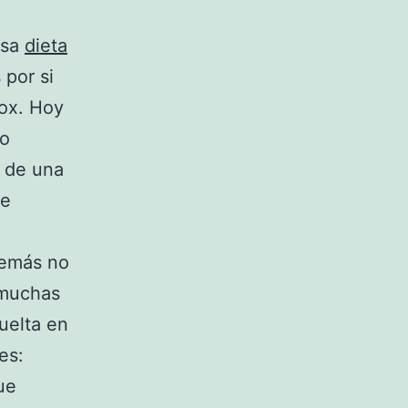
osa
dieta
 por si
tox. Hoy
so
r de una
te
demás no
 muchas
uelta en
es:
ue