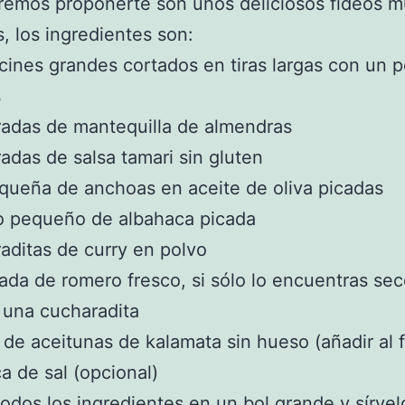
remos proponerte son unos deliciosos fideos 
s, los ingredientes son:
cines grandes cortados en tiras largas con un p
s
adas de mantequilla de almendras
adas de salsa tamari sin gluten
equeña de anchoas en aceite de oliva picadas
o pequeño de albahaca picada
aditas de curry en polvo
ada de romero fresco, si sólo lo encuentras se
 una cucharadita
 de aceitunas de kalamata sin hueso (añadir al f
a de sal (opcional)
odos los ingredientes en un bol grande y sírvel