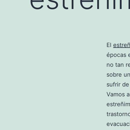
El
estre
épocas 
no tan 
sobre un
sufrir d
Vamos a
estreñim
trastorn
evacuaci