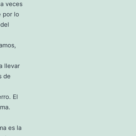
 a veces
 por lo
 del
vamos,
 llevar
s de
rro. El
ema.
ma es la