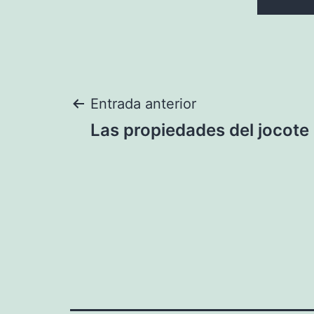
Navegación
Entrada anterior
Las propiedades del jocote
de
entradas