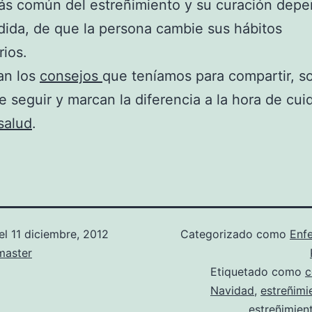
ás común del estreñimiento y su curación depe
ida, de que la persona cambie sus hábitos
rios.
an los
consejos
que teníamos para compartir, s
de seguir y marcan la diferencia a la hora de cui
salud
.
el
11 diciembre, 2012
Categorizado como
Enf
aster
Etiquetado como
c
Navidad
,
estreñimi
estreñimien