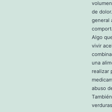
volumen 
de dolor
general 
comporta
Algo que
vivir ac
combinam
una alim
realizar
medicame
abuso d
También 
verduras