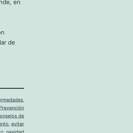
nde, en
on
dar de
ermedades
,
Prevención
onsejos de
ento
,
evitar
to
,
navidad