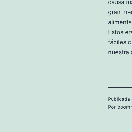
causa m
gran med
alimenta
Estos er
fáciles 
nuestra
Publicada 
Por
boomm