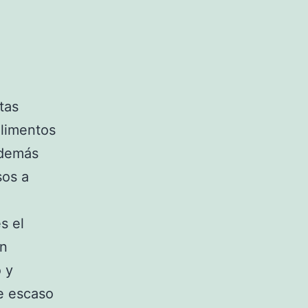
tas
limentos
además
sos a
s el
un
o y
de escaso