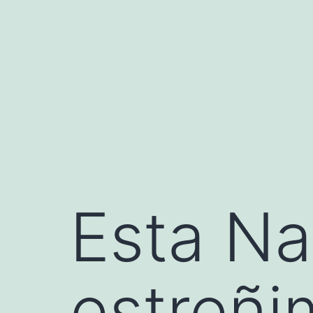
Saltar
al
contenido
Esta Na
estreñi