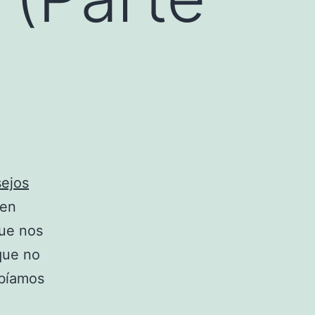
ejos
 en
que nos
que no
abíamos