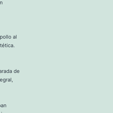
an
pollo al
tética.
arada de
egral,
pan