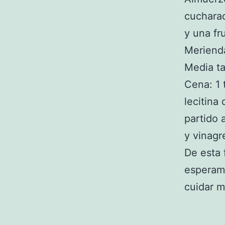
cucharad
y una fru
Meriend
Media ta
Cena: 1 
lecitina 
partido 
y vinagr
De esta
esperamo
cuidar m