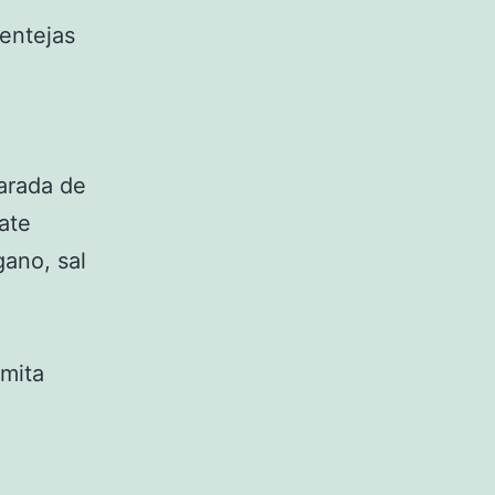
lentejas
arada de
mate
gano, sal
,
rmita