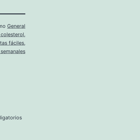
omo
General
 colesterol
,
tas fáciles
,
 semanales
igatorios