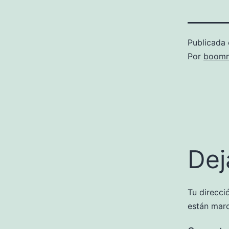
Publicada 
Por
boomm
Dej
Tu direcci
están mar