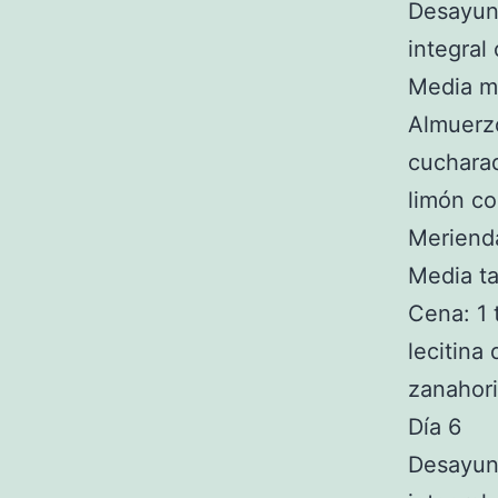
Desayuno
integral
Media ma
Almuerzo
cucharad
limón co
Merienda
Media ta
Cena: 1 
lecitina
zanahori
Día 6
Desayuno