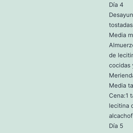
Día 4
Desayuno
tostadas
Media ma
Almuerzo
de lecit
cocidas y
Merienda
Media ta
Cena:1 t
lecitina
alcachof
Día 5