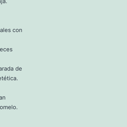
ja.
rales con
ueces
arada de
etética.
an
pomelo.