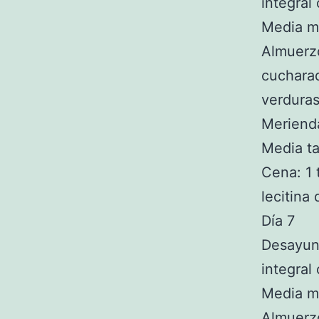
integral
Media ma
Almuerzo
cucharad
verduras
Merienda
Media ta
Cena: 1 
lecitina
Día 7
Desayun
integral
Media ma
Almuerzo