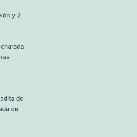
lón y 2
ucharada
uras
adita de
lada de