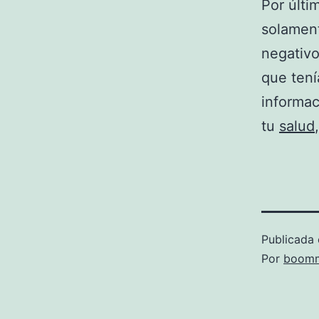
Por últi
solament
negativo
que tení
informac
tu
salud
Publicada 
Por
boomm