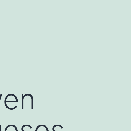
yen
uesos