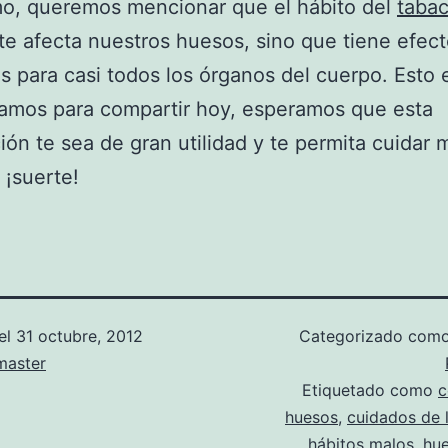
mo, queremos mencionar que el hábito del
taba
e afecta nuestros huesos, sino que tiene efec
s para casi todos los órganos del cuerpo. Esto e
amos para compartir hoy, esperamos que esta
ión te sea de gran utilidad y te permita cuidar 
, ¡suerte!
el
31 octubre, 2012
Categorizado com
aster
Etiquetado como
c
huesos
,
cuidados de 
hábitos malos
,
hu