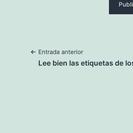
Navegación
Entrada anterior
Lee bien las etiquetas de l
de
entradas