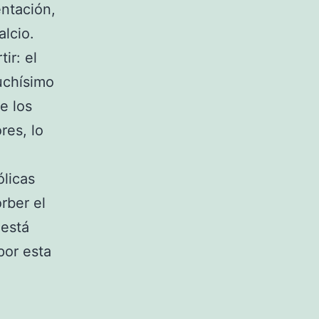
entación,
lcio.
ir: el
muchísimo
e los
res, lo
ólicas
rber el
 está
por esta