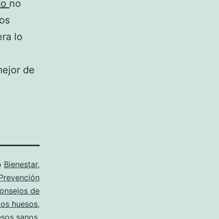
co
no
tos
ra lo
mejor de
o
Bienestar
,
Prevención
onsejos de
los huesos
,
esos sanos
,