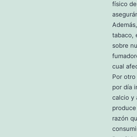
físico d
asegurán
Además, 
tabaco, 
sobre nu
fumadore
cual afe
Por otro
por día 
calcio y
produce 
razón q
consumi