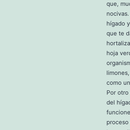
que, muc
nocivas.
hígado y
que te d
hortaliz
hoja ver
organis
limones,
como un 
Por otro
del híga
funcione
proceso 