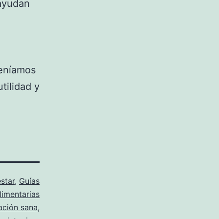
 ayudan
teníamos
tilidad y
star
,
Guías
limentarias
ación sana
,