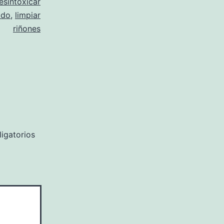
esintoxicar
ado
,
limpiar
riñones
igatorios