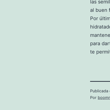
las semi
al buen 
Por últ
hidratad
mantener
para dar
te permi
Publicada 
Por
boomm