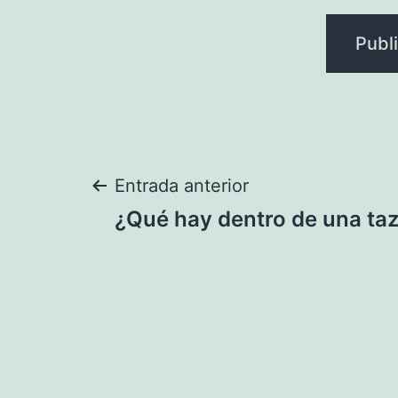
Navegación
Entrada anterior
¿Qué hay dentro de una taz
de
entradas