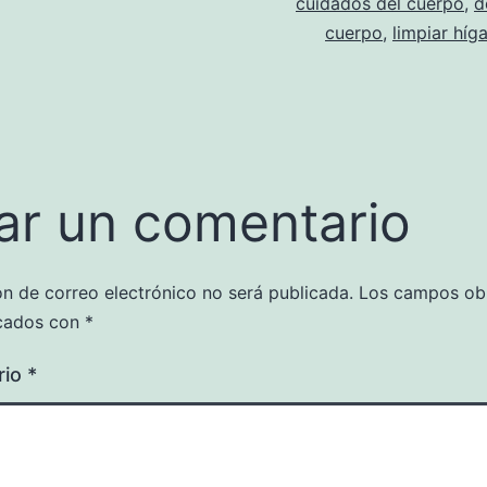
cuidados del cuerpo
,
d
cuerpo
,
limpiar híg
ar un comentario
ón de correo electrónico no será publicada.
Los campos obl
cados con
*
rio
*