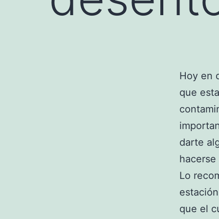
Hoy en d
que est
contamin
importan
darte al
hacerse 
Lo reco
estación
que el c