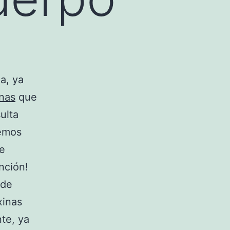
a, ya
inas
que
ulta
remos
de
nción!
 de
xinas
te, ya