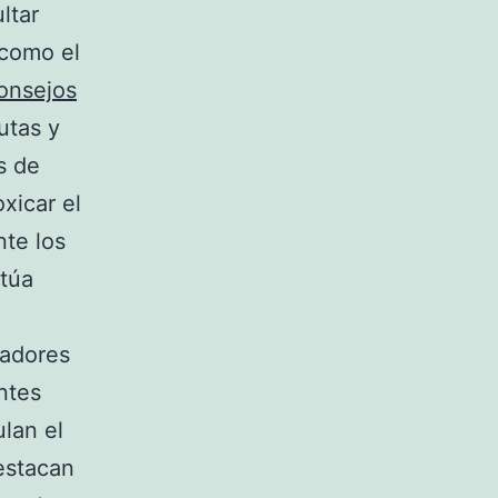
ltar
 como el
onsejos
utas y
s de
xicar el
te los
ctúa
ladores
ntes
ulan el
estacan