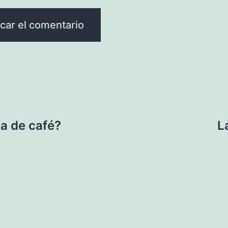
a de café?
L