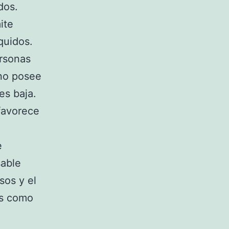
dos.
ite
íquidos.
rsonas
 no posee
es baja.
 favorece
e
sable
sos y el
as como