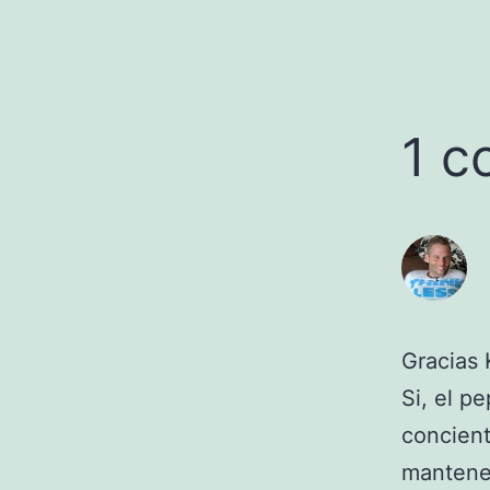
1 c
Gracias 
Si, el p
concien
mantene