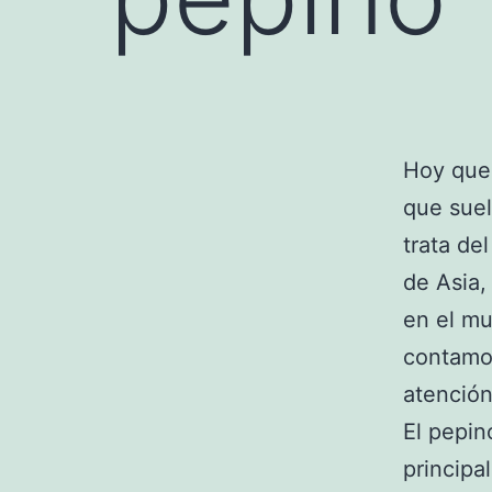
Hoy que
que sue
trata de
de Asia,
en el m
contamos
atención
El pepin
principa