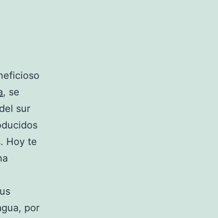
eficioso
a
, se
del sur
roducidos
. Hoy te
ha
us
agua, por