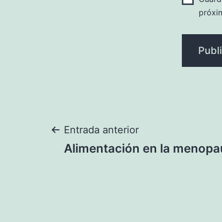
próxi
Navegación
Entrada anterior
Alimentación en la menopa
de
entradas