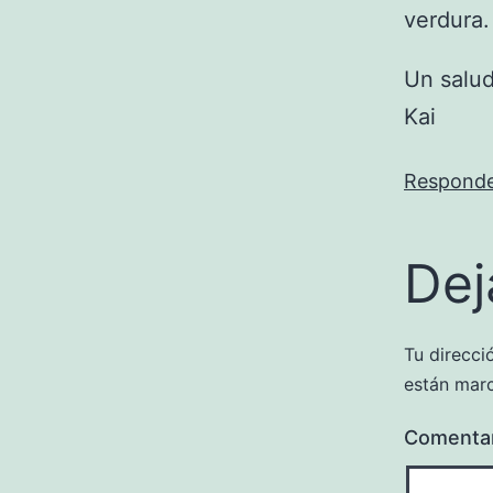
verdura.
Un salu
Kai
Respond
Dej
Tu direcci
están mar
Comenta