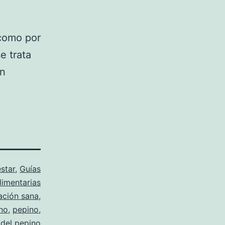
 como por
e trata
en
star
,
Guías
limentarias
ación sana
,
ino
,
pepino
,
del pepino