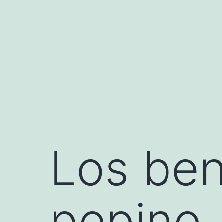
Saltar
al
contenido
Los ben
pepino