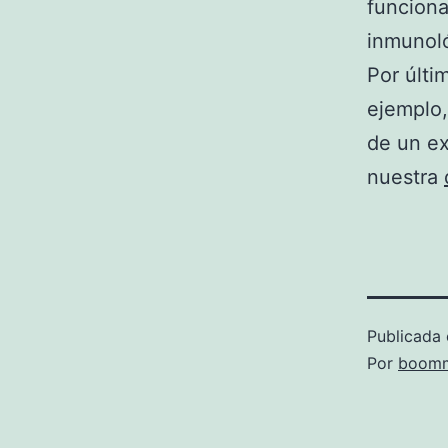
funciona
inmunol
Por últi
ejemplo,
de un ex
nuestra
Publicada 
Por
boomm