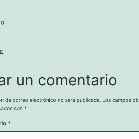
do
er
ar un comentario
ón de correo electrónico no será publicada.
Los campos obl
cados con
*
rio
*