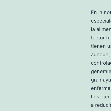
En la no
especia
la alime
factor f
tienen u
aunque, 
controla
generale
gran ayu
enfermed
Los ejer
a reduci