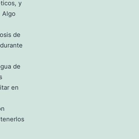
ticos, y
. Algo
osis de
 durante
agua de
s
itar en
on
 tenerlos