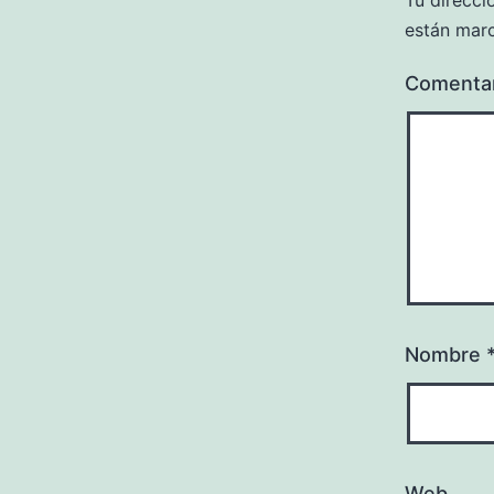
Tu direcci
están mar
Comenta
Nombre
Web