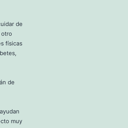
cuidar de
 otro
s físicas
abetes,
rán de
 ayudan
pecto muy