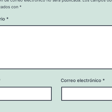
ón de correo electrónico no será publicada.
Los campos obl
cados con
*
rio
*
*
Correo electrónico
*