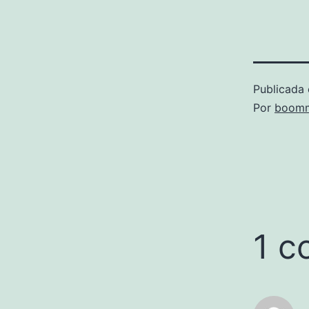
Publicada 
Por
boomm
1 c