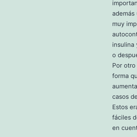
importan
además u
muy impo
autocont
insulina
o despué
Por otro
forma qu
aumentar
casos de
Estos er
fáciles 
en cuent