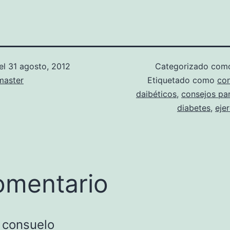
el
31 agosto, 2012
Categorizado co
aster
Etiquetado como
con
daibéticos
,
consejos par
diabetes
,
ejer
omentario
consuelo