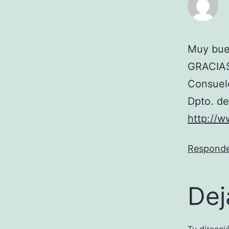
Muy bue
GRACIA
Consuel
Dpto. de
http://w
Respond
Dej