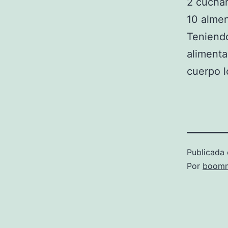
2 cuchar
10 almen
Teniendo
alimenta
cuerpo l
Publicada 
Por
boomm