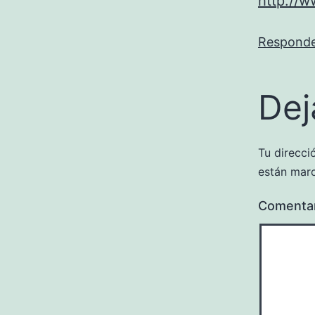
http://w
Respond
Dej
Tu direcci
están mar
Comenta