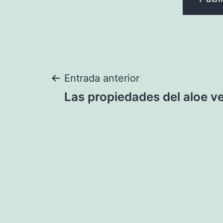
Navegación
Entrada anterior
Las propiedades del aloe v
de
entradas