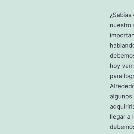
¿Sabías 
nuestro
importan
hablando
debemos 
hoy vamo
para log
Alrededo
algunos 
adquirir
llegar a
debemos