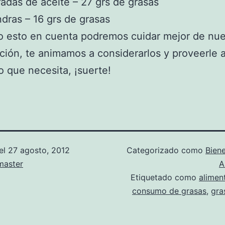
adas de aceite – 27 grs de grasas
dras – 16 grs de grasas
 esto en cuenta podremos cuidar mejor de nue
ción, te animamos a considerarlos y proveerle a
o que necesita, ¡suerte!
el
27 agosto, 2012
Categorizado como
Biene
aster
A
Etiquetado como
alimen
consumo de grasas
,
gra