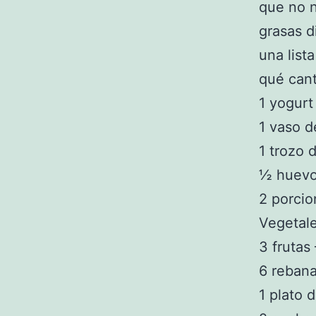
que no 
grasas d
una list
qué cant
1 yogurt
1 vaso d
1 trozo 
½ huevo 
2 porcio
Vegetale
3 frutas
6 rebana
1 plato 