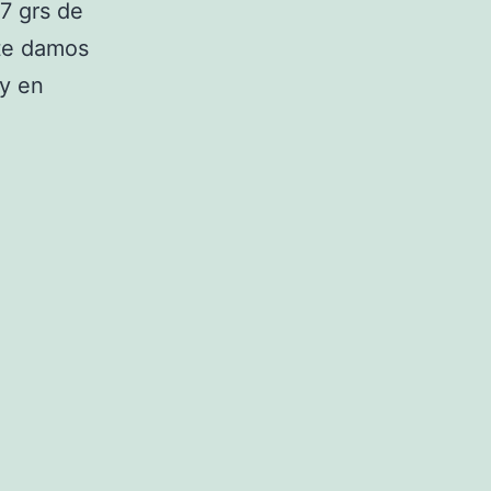
7 grs de
 te damos
 y en