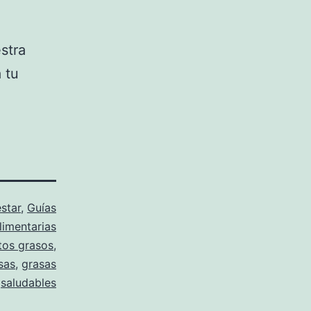
stra
 tu
star
,
Guías
limentarias
tos grasos
,
sas
,
grasas
saludables