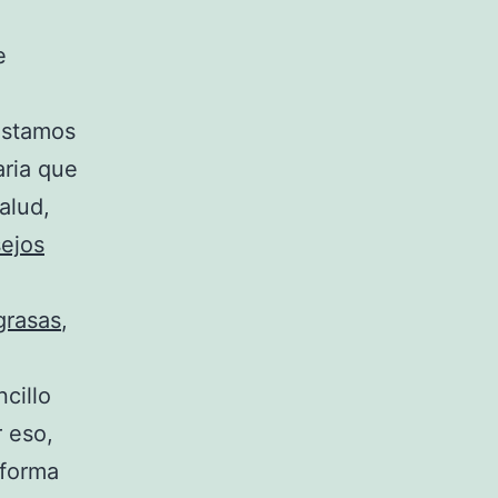
e
estamos
aria que
alud,
ejos
grasas
,
cillo
r eso,
 forma