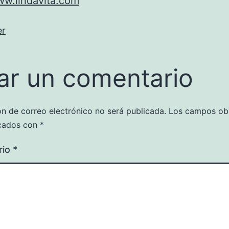
ww.lindavita.com
er
ar un comentario
ón de correo electrónico no será publicada.
Los campos obl
cados con
*
rio
*