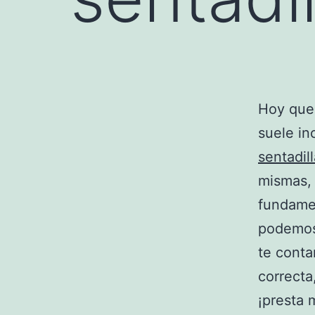
Hoy que
suele in
sentadil
mismas, 
fundamen
podemos
te conta
correct
¡presta 