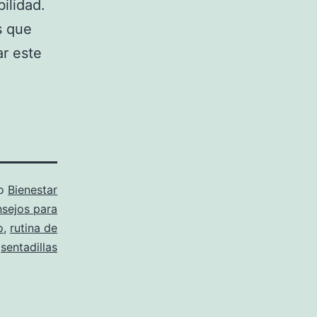
ilidad.
s que
ar este
mo
Bienestar
sejos para
o
,
rutina de
,
sentadillas