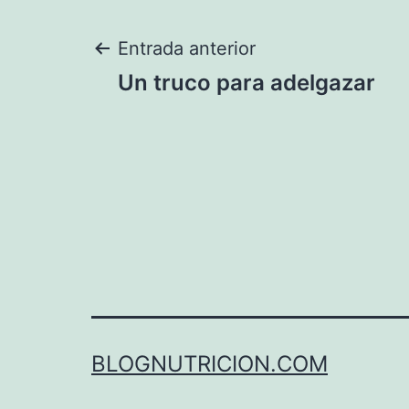
Navegación
Entrada anterior
Un truco para adelgazar
de
entradas
BLOGNUTRICION.COM