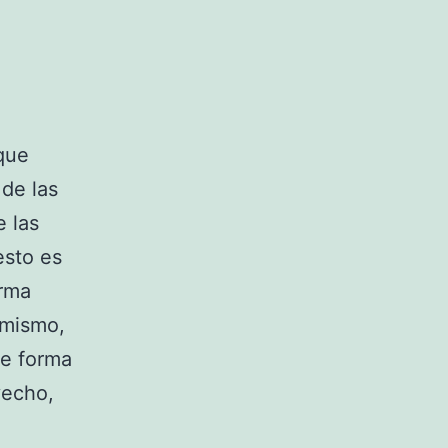
que
 de las
 las
esto es
orma
 mismo,
de forma
vecho,