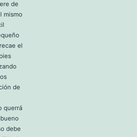
iere de
el mismo
il
pequeño
recae el
pies
izando
los
ición de
o querrá
s bueno
eso debe