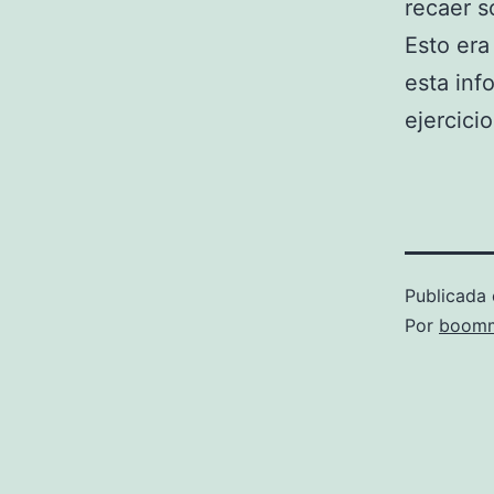
recaer s
Esto era
esta inf
ejercici
Publicada 
Por
boomm