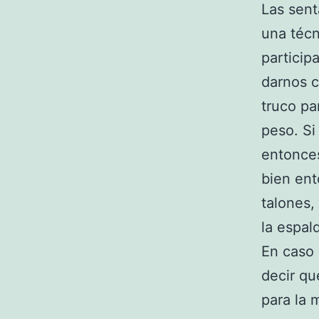
Las sent
una técn
particip
darnos c
truco pa
peso. Si
entonces
bien ent
talones,
la espal
En caso 
decir qu
para la 