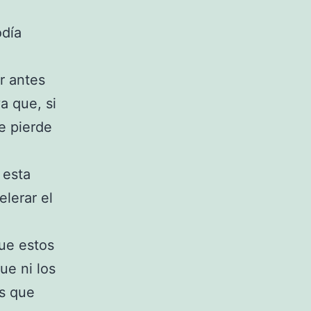
odía
r antes
a que, si
e pierde
 esta
lerar el
que estos
ue ni los
os que