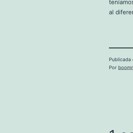
teníamos
al difer
Publicada 
Por
boomm