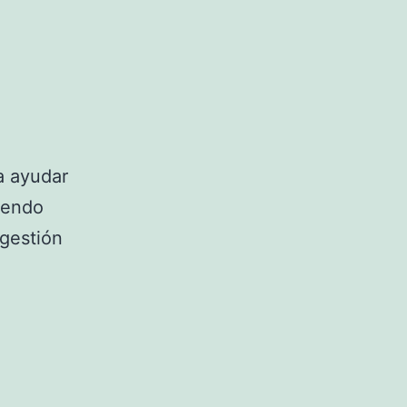
a ayudar
iendo
igestión