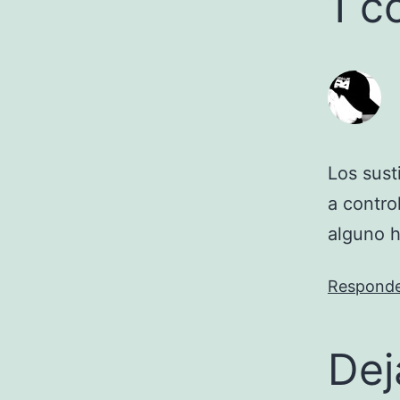
1 c
Los sust
a contro
alguno h
Respond
Dej