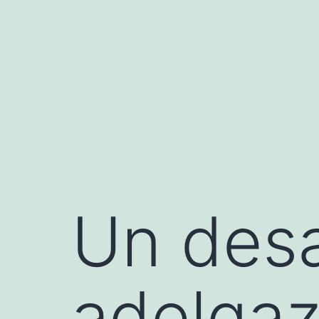
Saltar
al
contenido
Un des
adelgaz