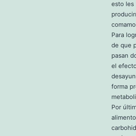
esto les
producir
comamos
Para log
de que p
pasan do
el efect
desayun
forma pr
metabol
Por últi
alimento
carbohid