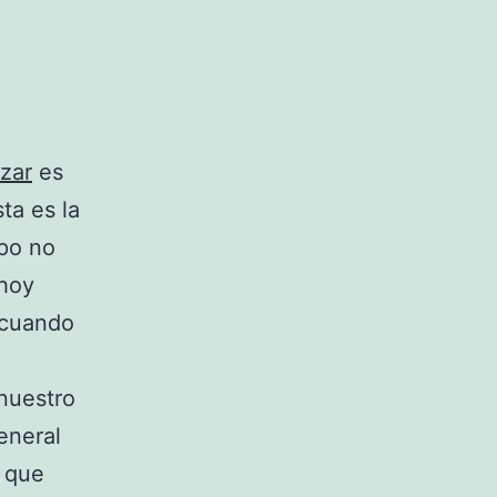
zar
es
ta es la
mpo no
 hoy
 cuando
nuestro
eneral
 que