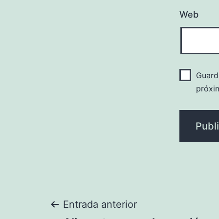
Web
Guard
próxi
Navegación
Entrada anterior