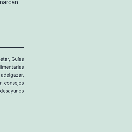
 marcan
star
,
Guías
limentarias
o
adelgazar
,
r
,
consejos
desayunos