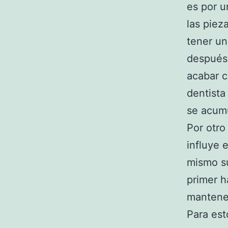
es por u
las piez
tener un
después 
acabar c
dentista
se acum
Por otro
influye 
mismo su
primer h
mantene
Para es