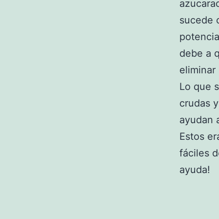
azucara
sucede c
potencia
debe a q
eliminar
Lo que 
crudas y
ayudan a
Estos er
fáciles 
ayuda!