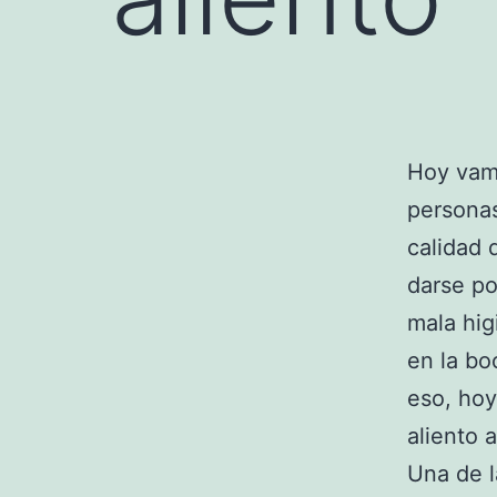
Hoy vam
personas
calidad 
darse po
mala hig
en la bo
eso, ho
aliento 
Una de l