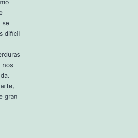
smo
e
o se
difícil
erduras
e nos
ada.
arte,
e gran