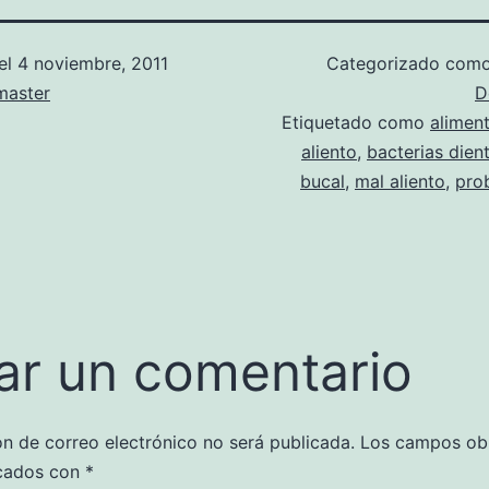
el
4 noviembre, 2011
Categorizado com
aster
D
Etiquetado como
alimen
aliento
,
bacterias dien
bucal
,
mal aliento
,
pro
ar un comentario
ón de correo electrónico no será publicada.
Los campos obl
cados con
*