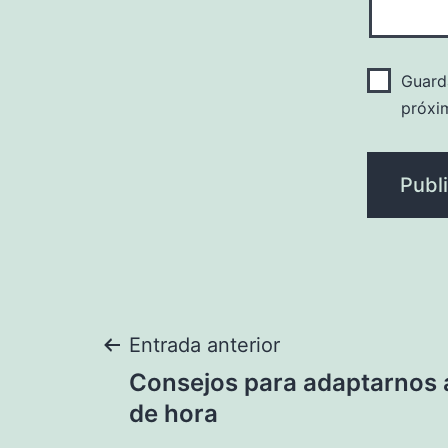
Guard
próxi
Navegación
Entrada anterior
Consejos para adaptarnos 
de
de hora