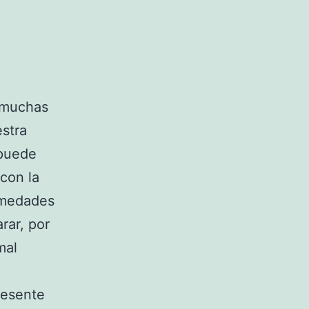
 muchas
stra
 puede
con la
ermedades
rar, por
mal
resente