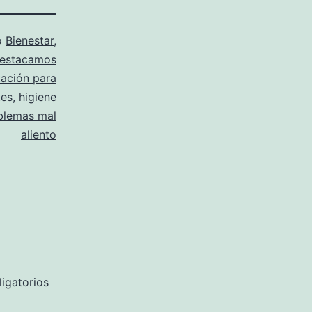
o
Bienestar
,
estacamos
tación para
tes
,
higiene
blemas mal
aliento
igatorios