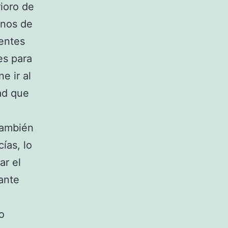
ioro de
rnos de
ientes
es para
e ir al
ad que
también
ías, lo
ar el
ante
o