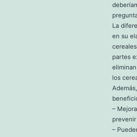
deberíam
pregunta
La difer
en su el
cereales
partes e
eliminan
los cere
Además,
benefici
– Mejora
prevenir
– Puede