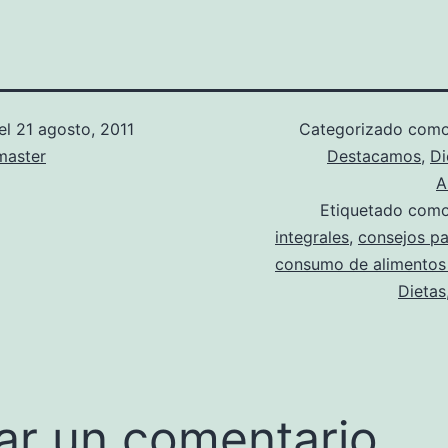
el
21 agosto, 2011
Categorizado com
aster
Destacamos
,
Di
A
Etiquetado com
integrales
,
consejos pa
consumo de alimentos 
Dietas
ar un comentario