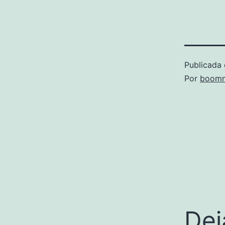
Publicada 
Por
boomm
Dej