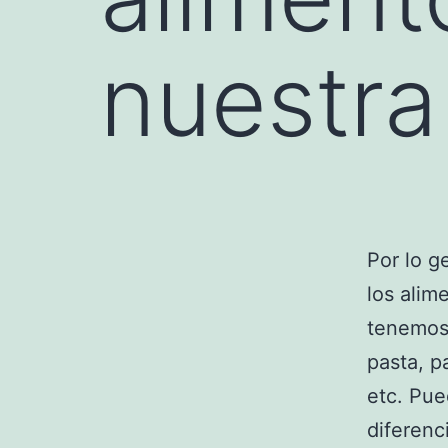
nuestra
Por lo g
los alim
tenemos 
pasta, p
etc. Pu
diferenc