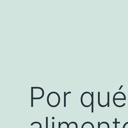
Saltar
al
contenido
Por qué 
aliment