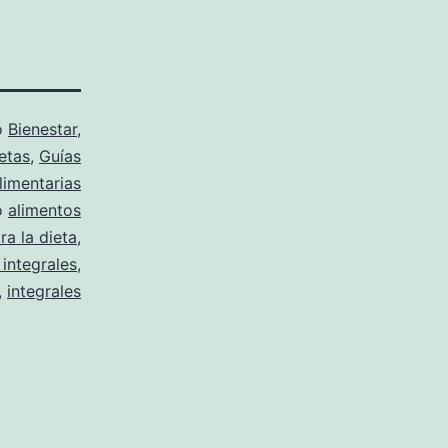
o
Bienestar
,
etas
,
Guías
limentarias
o
alimentos
ra la dieta
,
integrales
,
,
integrales