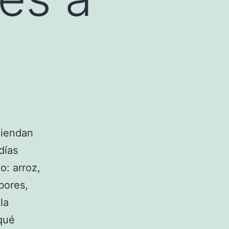
miendan
días
: arroz,
bores,
la
 qué