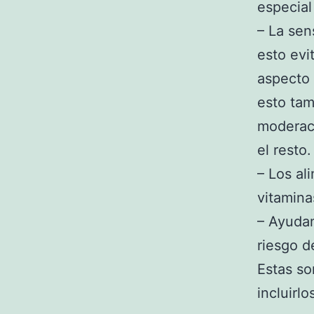
especial
– La sen
esto evi
aspecto 
esto tam
moderaci
el resto.
– Los al
vitamina
– Ayudan
riesgo d
Estas so
incluirl