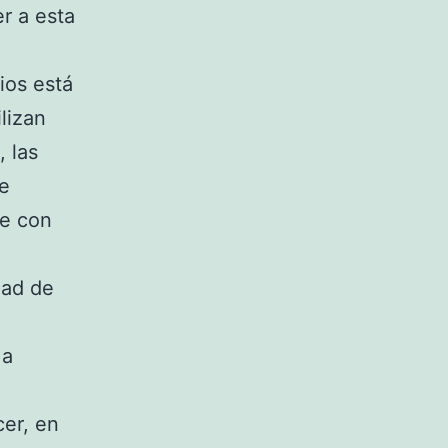
r a esta
rios está
lizan
, las
se
re con
dad de
 a
er, en