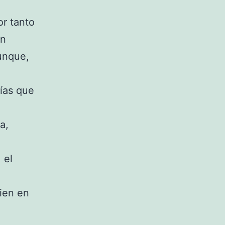
or tanto
un
unque,
rías que
a,
 el
ien en