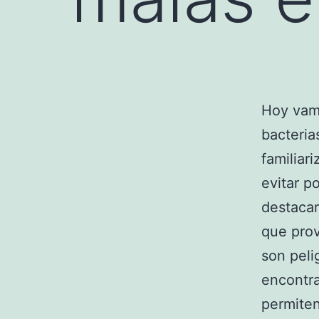
Hoy vamo
bacteria
familiar
evitar p
destacar
que prov
son peli
encontr
permiten