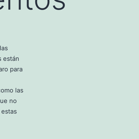
las
s están
aro para
como las
que no
 estas