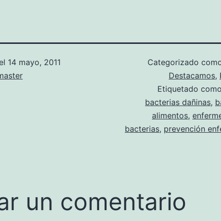
el
14 mayo, 2011
Categorizado com
aster
Destacamos
,
Etiquetado com
bacterias dañinas
,
b
alimentos
,
enferm
bacterias
,
prevención en
ar un comentario