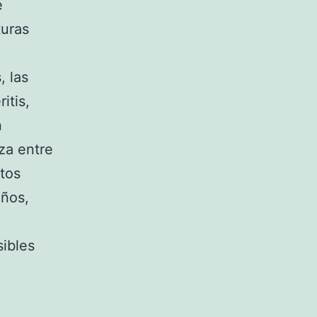
e
turas
, las
itis,
n
za entre
tos
iños,
ibles