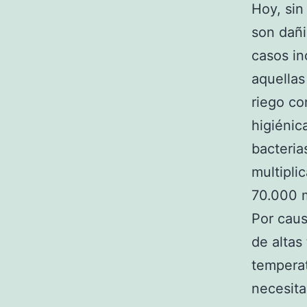
Hoy, sin
son dañ
casos in
aquellas
riego co
higiénic
bacteria
multipli
70.000 m
Por caus
de altas
temperat
necesita