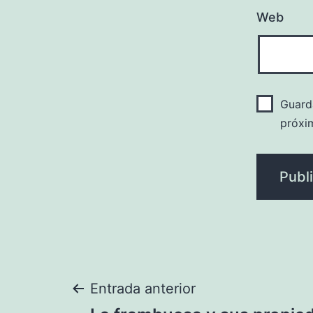
Web
Guard
próxi
Navegación
Entrada anterior