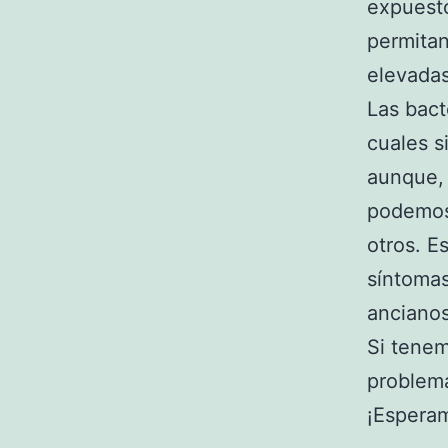
expuesto
permitan
elevadas
Las bact
cuales s
aunque,
podemos 
otros. E
síntomas
ancianos
Si tenem
problema
¡Esperam