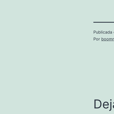
Publicada 
Por
boomm
Dej