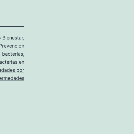
o
Bienestar
,
Prevención
o
bacterias
,
acterias en
edades por
fermedades