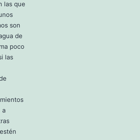
n las que
gunos
mos son
 agua de
rma poco
i las
 de
amientos
 a
tras
 estén