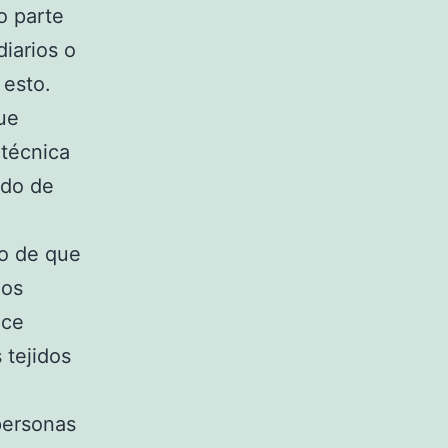
o parte
diarios o
 esto.
que
técnica
ado de
so de que
los
ace
 tejidos
personas