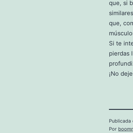
que, si 
similare
que, com
músculos
Si te in
pierdas 
profund
¡No deje
Publicada 
Por
boomm