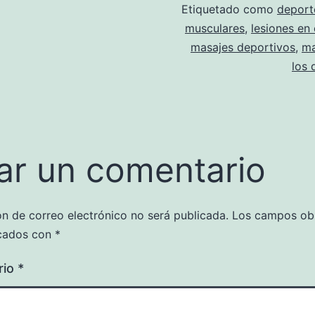
Etiquetado como
deport
musculares
,
lesiones en
masajes deportivos
,
ma
los 
ar un comentario
ón de correo electrónico no será publicada.
Los campos obl
cados con
*
rio
*