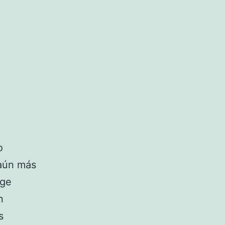
o
 aún más
ige
n
s