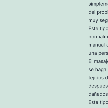
simplem
del prop
muy seg
Este tip
normalm
manual q
una pers
El masaj
se haga 
tejidos 
después 
dañados
Este tip