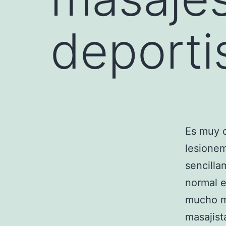
deporti
Es muy 
lesionem
sencilla
normal e
mucho má
masajist