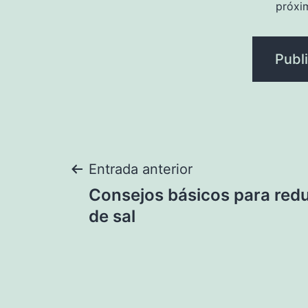
próxi
Navegación
Entrada anterior
Consejos básicos para red
de
de sal
entradas