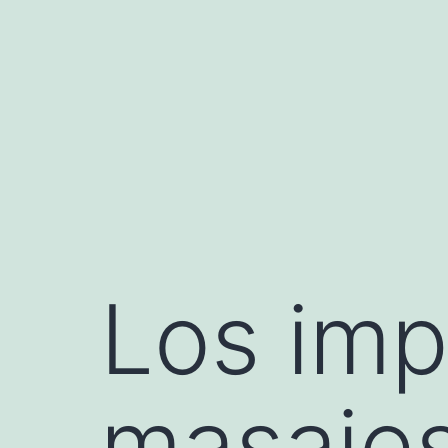
Saltar
al
contenido
Los imp
masajes