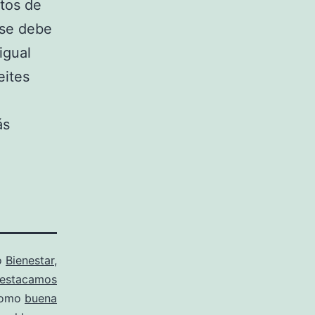
ctos de
o se debe
igual
eites
ás
o
Bienestar
,
estacamos
como
buena