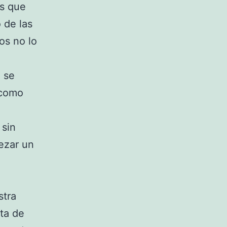
as que
 de las
os no lo
 se
 como
 sin
ezar un
stra
ta de