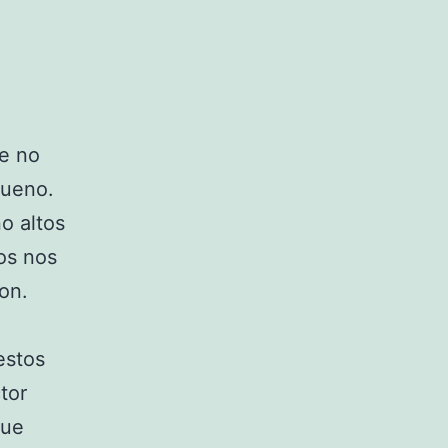
de no
bueno.
o altos
os nos
on.
estos
tor
que