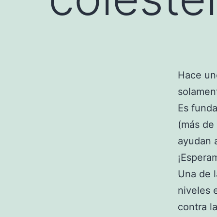
Hace uno
solament
Es funda
(más de 
ayudan a
¡Espera
Una de l
niveles 
contra l