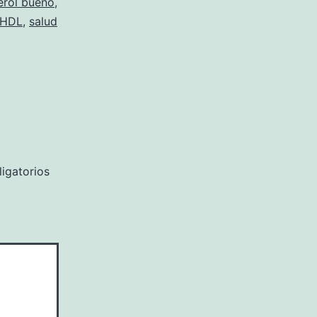
erol bueno
,
HDL
,
salud
igatorios