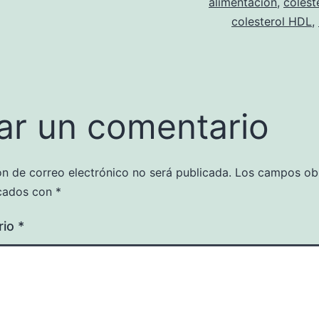
alimentacion
,
colest
colesterol HDL
,
ar un comentario
ón de correo electrónico no será publicada.
Los campos obl
cados con
*
rio
*