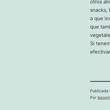
otros al
snacks, b
a que lo
que tamb
vegetale
Si tene
efectiv
Publicada 
Por
boomm