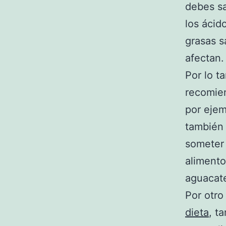
debes s
los ácid
grasas s
afectan.
Por lo t
recomien
por eje
también 
someter 
alimento
aguacat
Por otro
dieta
, t