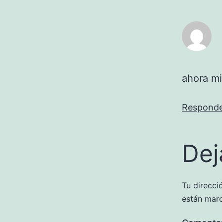
ahora mi
Respond
Dej
Tu direcci
están mar