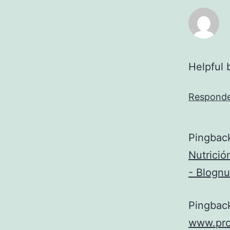
Helpful 
Respond
Pingbac
Nutrició
- Blognu
Pingbac
www.pro