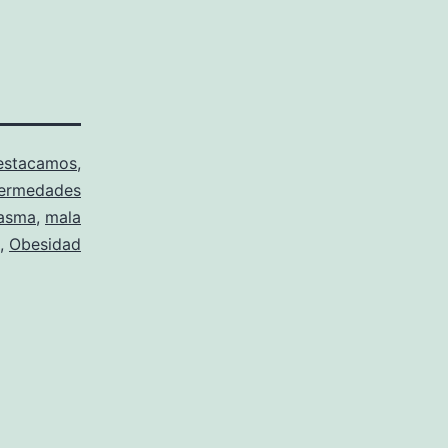
estacamos
,
ermedades
asma
,
mala
,
Obesidad