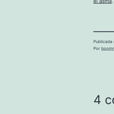
el asma
.
Publicada 
Por
boomm
4 c