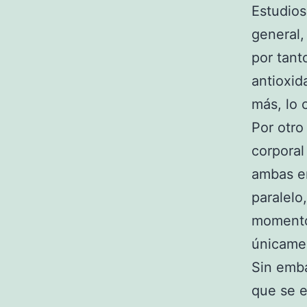
Estudios
general,
por tant
antioxid
más, lo 
Por otro
corporal
ambas e
paralelo
momento,
únicame
Sin emba
que se e