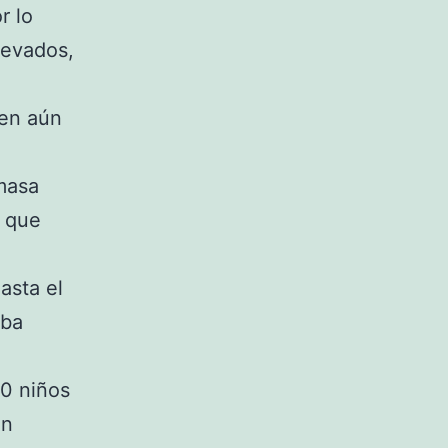
r lo
levados,
ten aún
 masa
l que
asta el
aba
00 niños
an