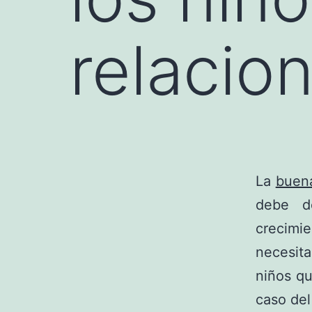
relacio
La
buena
debe d
crecimi
necesit
niños qu
caso del