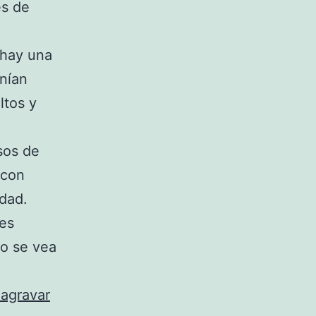
es de
 hay una
nían
ltos y
sos de
 con
dad.
 es
o se vea
agravar