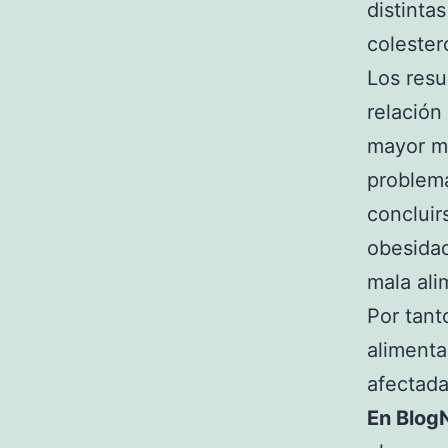
distinta
colestero
Los resu
relación
mayor ma
problema
concluir
obesidad
mala ali
Por tant
alimenta
afectada
En BlogN