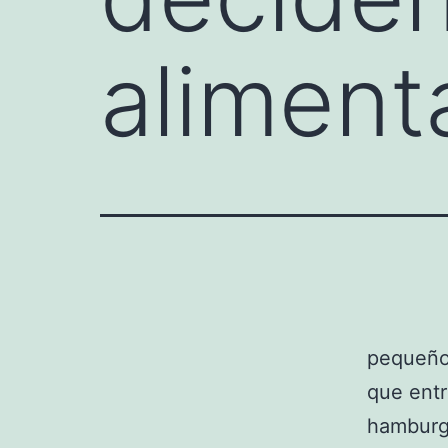
aliment
pequeño
que entr
hamburgu