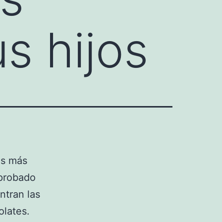
s hijos
os más
mprobado
ntran las
olates.