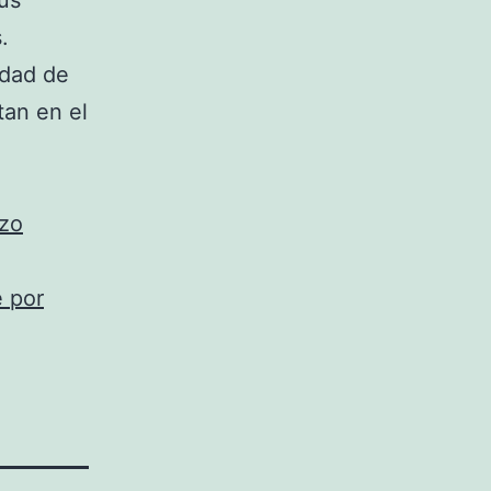
sus
.
idad de
tan en el
azo
é por