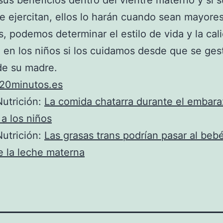
sus beneficios dentro del vientre materno y si 
e ejercitan, ellos lo harán cuando sean mayores
, podemos determinar el estilo de vida y la cal
 en los niños si los cuidamos desde que se ges
 de su madre.
20minutos.es
utrición:
La comida chatarra durante el embar
a los niños
utrición:
Las grasas trans podrían pasar al beb
 la leche materna