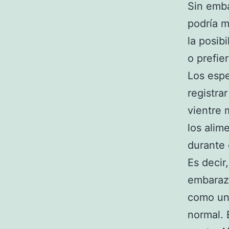
Sin emb
podría m
la posib
o prefier
Los espe
registra
vientre 
los alim
durante 
Es decir
embarazo
como un 
normal. 