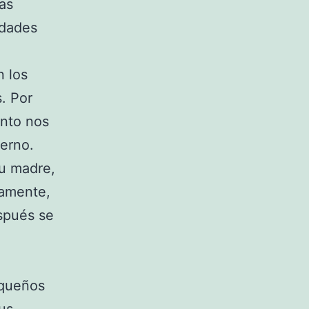
as
edades
n los
. Por
anto nos
terno.
su madre,
damente,
espués se
pequeños