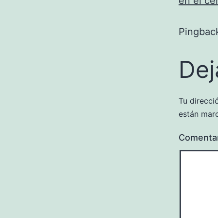
en el ce
Pingbac
Dej
Tu direcci
están mar
Comenta