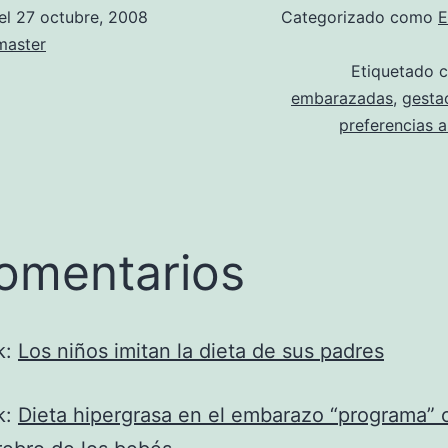
el
27 octubre, 2008
Categorizado como
E
aster
Etiquetado
embarazadas
,
gesta
preferencias a
omentarios
k:
Los niños imitan la dieta de sus padres
k:
Dieta hipergrasa en el embarazo “programa” 