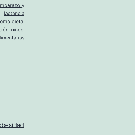
mbarazo y
lactancia
 como
dieta
,
ción
,
niños
,
limentarias
obesidad