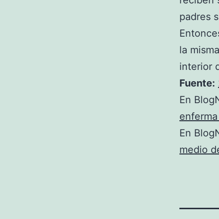
reciben 
padres s
Entonces
la misma
interior
Fuente:
En BlogN
enferma 
En BlogN
medio de