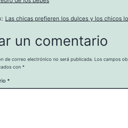
rebro de los bebés
k:
Las chicas prefieren los dulces y los chicos l
ar un comentario
ón de correo electrónico no será publicada.
Los campos obl
cados con
*
rio
*