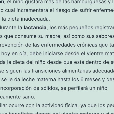
ón
, el niño gustará más de las hamburguesas y l
, lo cual incrementará el riesgo de sufrir enferm
 la dieta inadecuada.
durante la
lactancia
, los más pequeños registra
s que consume su madre, así como sus sabores
 prevención de las enfermedades crónicas que t
hoy en día, debe iniciarse desde el vientre ma
ida la dieta del niño desde que está dentro de 
se siguen las transiciones alimentarias adecua
, se le da leche materna hasta los 6 meses y d
 incorporación de sólidos, se perfilará un niño
icamente sano.
ilar ocurre con la actividad física, ya que los 