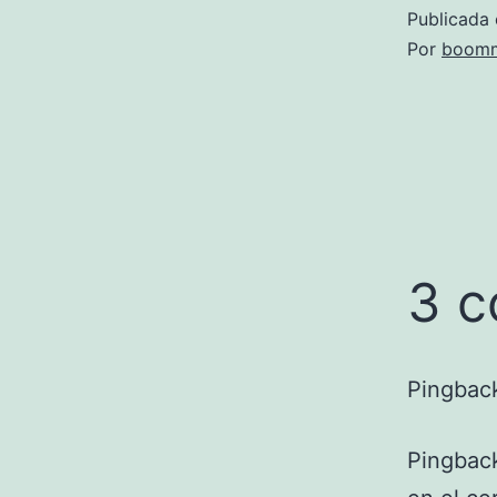
Publicada 
Por
boomm
3 c
Pingbac
Pingbac