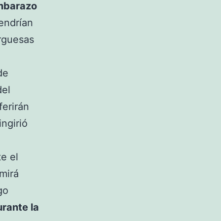
embarazo
tendrían
urguesas
de
del
ferirán
ngirió
e el
mirá
go
rante la