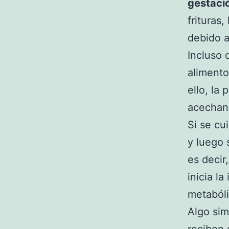
gestaci
frituras
debido a
Incluso 
alimento
ello, la
acechan 
Si se cu
y luego 
es decir
inicia la
metaból
Algo sim