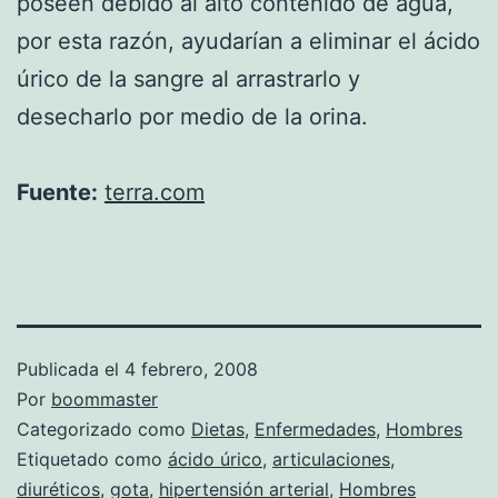
poseen debido al alto contenido de agua,
por esta razón, ayudarían a eliminar el ácido
úrico de la sangre al arrastrarlo y
desecharlo por medio de la orina.
Fuente:
terra.com
Publicada el
4 febrero, 2008
Por
boommaster
Categorizado como
Dietas
,
Enfermedades
,
Hombres
Etiquetado como
ácido úrico
,
articulaciones
,
diuréticos
,
gota
,
hipertensión arterial
,
Hombres