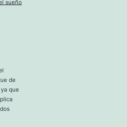
el sueño
el
fue de
 ya que
plica
udos