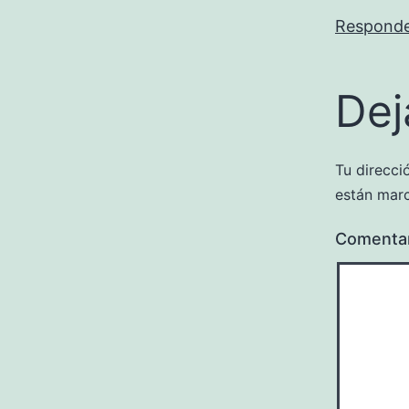
Respond
Dej
Tu direcci
están mar
Comenta