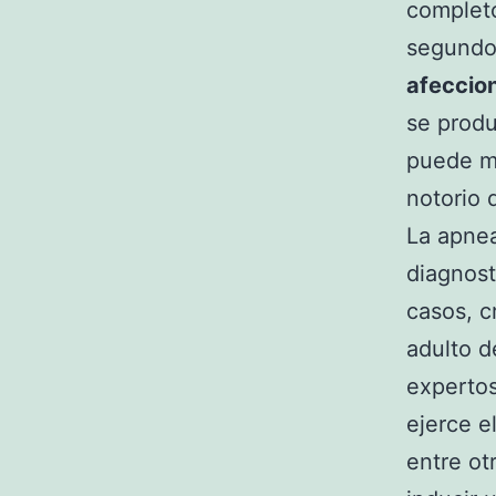
completo
segundos
afeccio
se produ
puede m
notorio 
La apnea
diagnost
casos, c
adulto d
expertos
ejerce e
entre ot