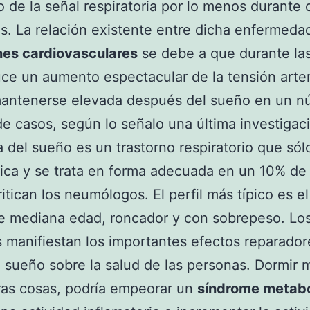
 de la señal respiratoria por lo menos durante 
. La relación existente entre dicha enfermedad
nes cardiovasculares
se debe a que durante la
ce un aumento espectacular de la tensión arter
antenerse elevada después del sueño en un n
de casos, según lo señalo una última investigac
 del sueño es un trastorno respiratorio que sól
ica y se trata en forma adecuada en un 10% de 
ritican los neumólogos. El perfil más típico es e
e mediana edad, roncador y con sobrepeso. Lo
 manifiestan los importantes efectos reparado
l sueño sobre la salud de las personas. Dormir m
ras cosas, podría empeorar un
síndrome metabó