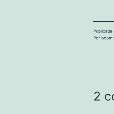
Publicada 
Por
boomm
2 c