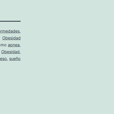
ermedades
,
Obesidad
como
apnea
,
,
Obesidad
,
peso
,
sueño