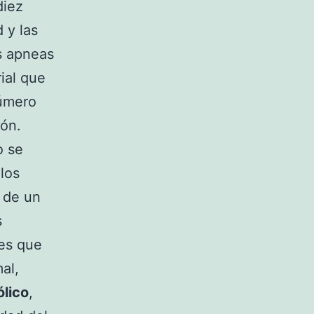
diez
 y las
s apneas
ial que
úmero
ión.
o se
los
l de un
s
res que
al,
lico
,