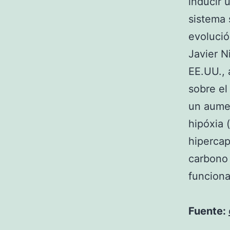
inducir 
sistema 
evolució
Javier N
EE.UU., 
sobre el
un aumen
hipóxia 
hipercap
carbono 
funciona
Fuente: