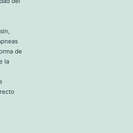
idad del
sin,
 apneas
forma de
e la
e
rrecto