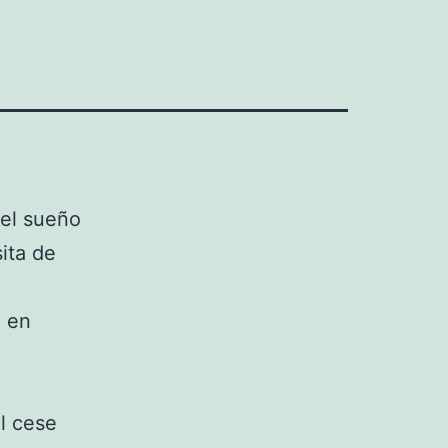
ita de
l en
l cese