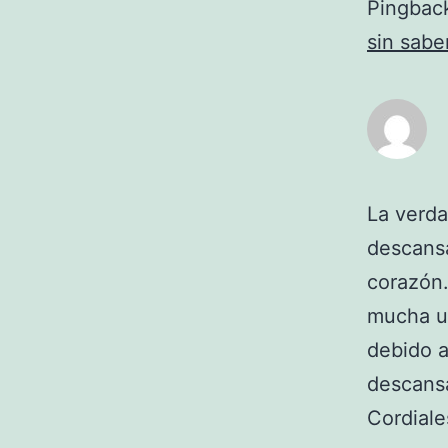
Pingbac
sin sabe
La verda
descansa
corazón.
mucha ut
debido a
descansa
Cordiale