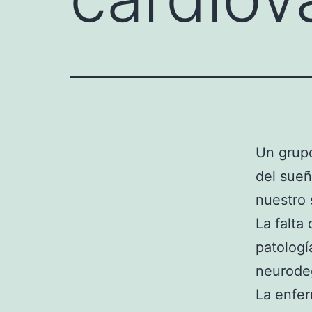
Un grupo
del sueñ
nuestro
La falta
patologí
neurodeg
La enfe