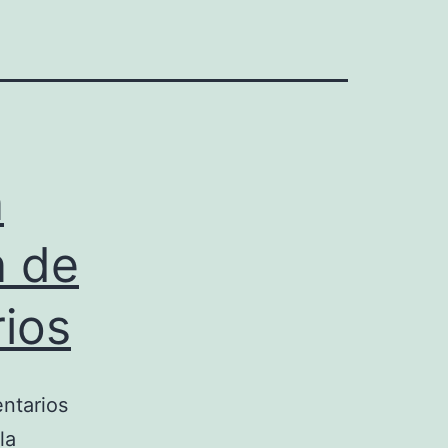
n
n de
rios
entarios
la