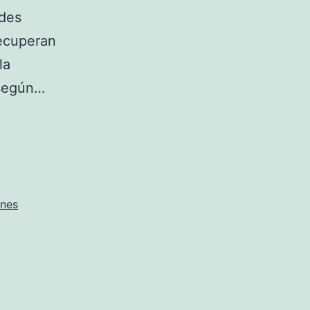
ades
recuperan
la
 según…
nes