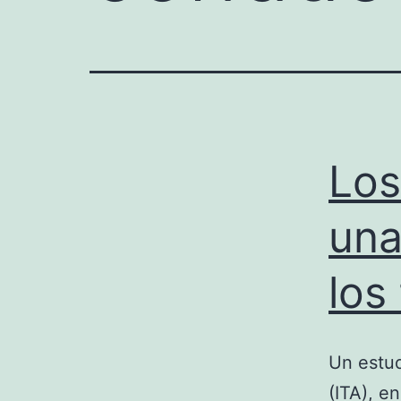
Los
una
los
Un estud
(ITA), e