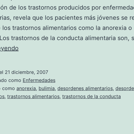
ón de los trastornos producidos por enfermed
rias, revela que los pacientes más jóvenes se 
 los trastornos alimentarios como la anorexia o 
 Los trastornos de la conducta alimentaria son,
Los
leyendo
más
jóvenes
el
21 diciembre, 2007
logran
zado como
Enfermedades
una
do como
anorexia
,
bulimia
,
desordenes alimentarios
,
desorde
os
,
trastornos alimentarios
,
trastornos de la conducta
mejor
recuperación
de
los