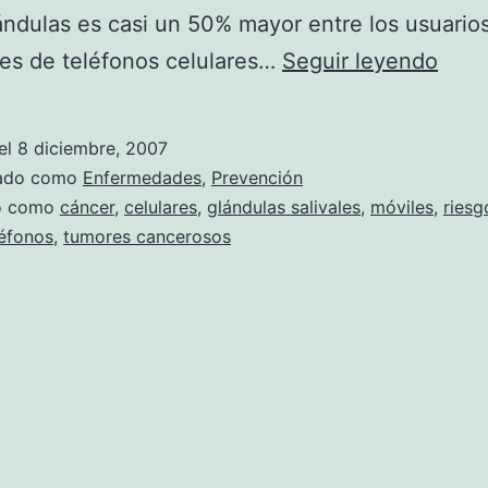
ándulas es casi un 50% mayor entre los usuario
Los
es de teléfonos celulares…
Seguir leyendo
telé
móvi
el
8 diciembre, 2007
incr
zado como
Enfermedades
,
Prevención
el
do como
cáncer
,
celulares
,
glándulas salivales
,
móviles
,
riesg
léfonos
,
tumores cancerosos
ries
de
cánc