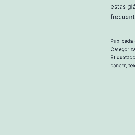
estas gl
frecuent
Publicada 
Categori
Etiqueta
cáncer
,
te