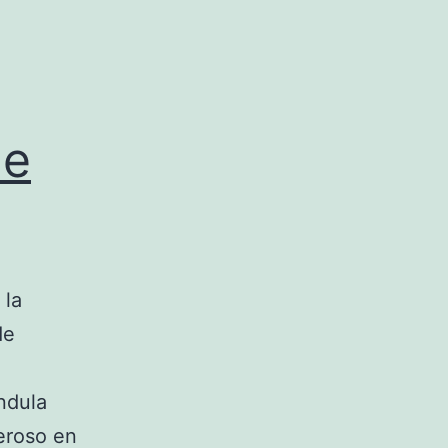
de
 la
de
ndula
ceroso en