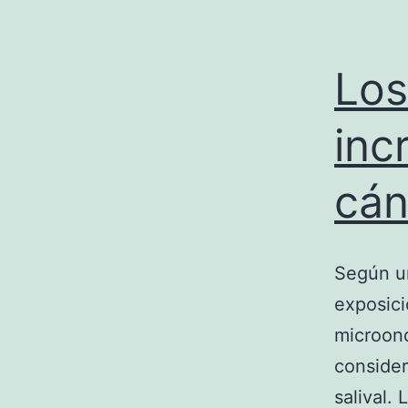
Los
inc
cán
Según un
exposici
microond
consider
salival.