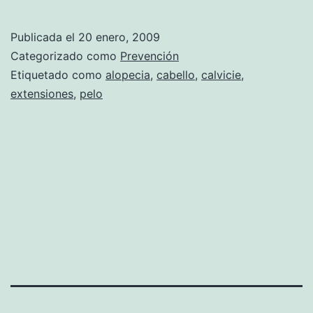
riesgos
de
Publicada el
20 enero, 2009
las
Categorizado como
Prevención
extensi
Etiquetado como
alopecia
,
cabello
,
calvicie
,
extensiones
,
pelo
de
cabello