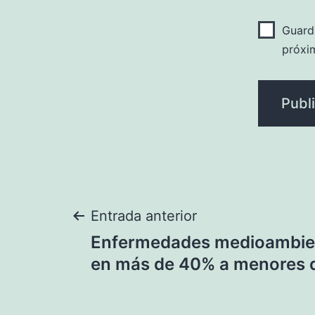
Guard
próxi
Navegación
Entrada anterior
Enfermedades medioambien
de
en más de 40% a menores 
entradas