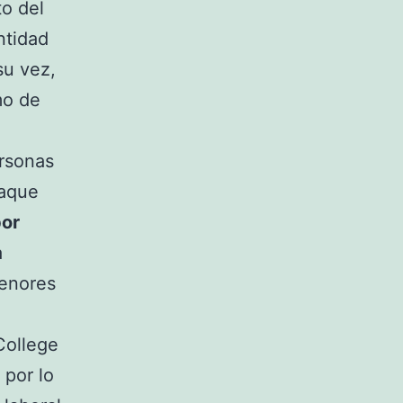
to del
ntidad
su vez,
mo de
ersonas
taque
por
a
menores
 College
 por lo