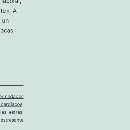
laboral,
rte». A
e un
íacas.
ermedades
 cardíacos
,
ias
,
estres
,
 estresante