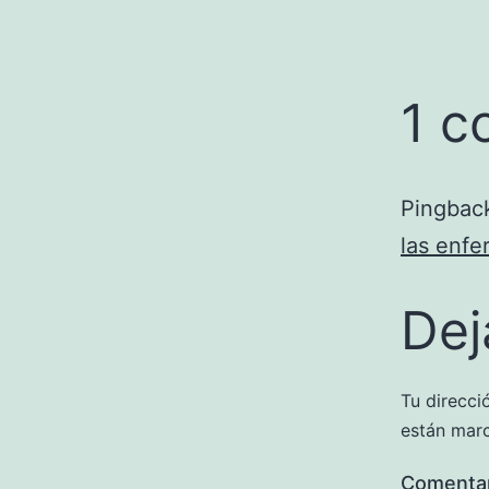
1 c
Pingbac
las enfe
Dej
Tu direcci
están mar
Comenta