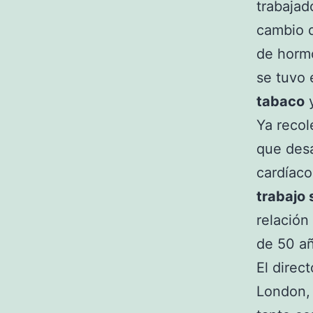
trabajad
cambio 
de horm
se tuvo 
tabaco
Ya recol
que desa
cardíaco
trabajo 
relación
de 50 a
El direc
London, 