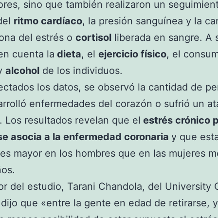
ores, sino que también realizaron un seguimien
del
ritmo cardíaco
, la presión sanguínea y la ca
ona del estrés o
cortisol
liberada en sangre. A 
en cuenta la
dieta
, el
ejercicio físico
, el consu
y
alcohol
de los individuos.
ectados los datos, se observó la cantidad de p
rrolló enfermedades del corazón o sufrió un a
. Los resultados revelan que el
estrés crónico 
se asocia a la enfermedad coronaria
y que est
 es mayor en los hombres que en las mujeres 
ños.
tor del estudio, Tarani Chandola, del University
dijo que «entre la gente en edad de retirarse, y