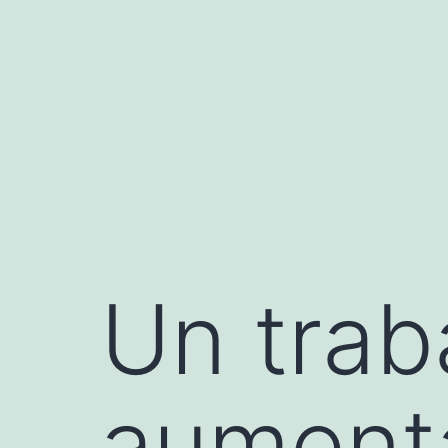
Saltar
al
contenido
Un trab
aumenta