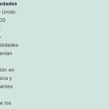
edades
o Unido.
000
s
o
ilidades
tenían
sión en
sica y
tantes
e los