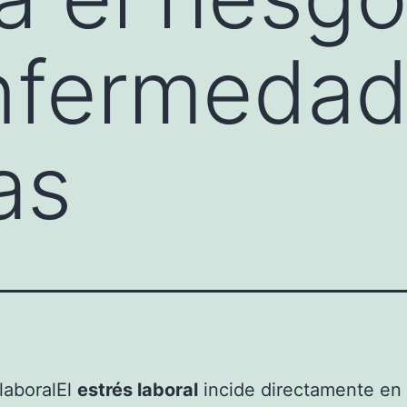
enfermeda
as
El
estrés laboral
incide directamente en 