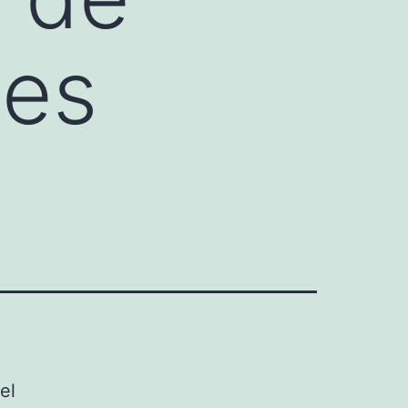
des
el