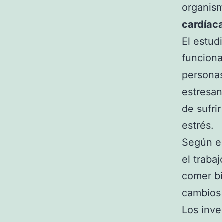
organism
cardíac
El estud
funciona
personas
estresa
de sufri
estrés.
Según el
el traba
comer bi
cambios
Los inve