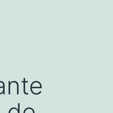
ante
o de