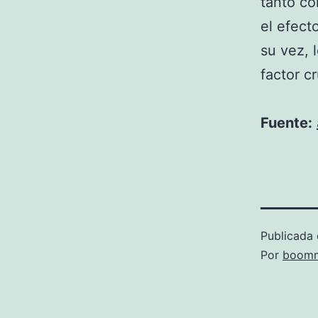
tanto co
el efect
su vez, 
factor c
Fuente:
Publicada 
Por
boomm