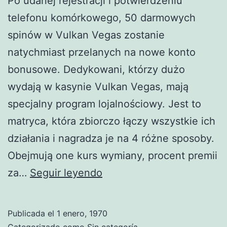
Po udanej rejestracji i potwierdzeniu
telefonu komórkowego, 50 darmowych
spinów w Vulkan Vegas zostanie
natychmiast przelanych na nowe konto
bonusowe. Dedykowani, którzy dużo
wydają w kasynie Vulkan Vegas, mają
specjalny program lojalnościowy. Jest to
matryca, która zbiorczo łączy wszystkie ich
działania i nagradza je na 4 różne sposoby.
Obejmują one kurs wymiany, procent premii
Bonus
za…
Seguir leyendo
Vulkan
Vegas:
Publicada el
1 enero, 1970
kody
Categorizado como
Sin categoría