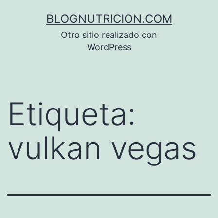
Saltar
BLOGNUTRICION.COM
al
Otro sitio realizado con
contenido
WordPress
Etiqueta:
vulkan vegas