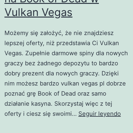
Vulkan Vegas
Możemy się założyć, że nie znajdziesz
lepszej oferty, niż przedstawia Ci Vulkan
Vegas. Zupełnie darmowe spiny dla nowych
graczy bez żadnego depozytu to bardzo
dobry prezent dla nowych graczy. Dzięki
nim możesz bardzo vulkan vegas pl dobrze
poznać grę Book of Dead oraz samo
działanie kasyna. Skorzystaj więc z tej
50
oferty i ciesz się swoimi…
Seguir leyendo
Dar