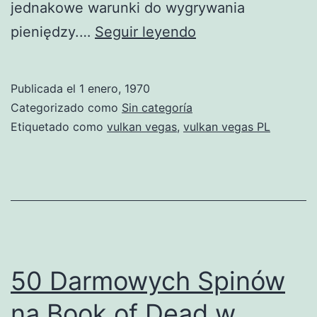
jednakowe warunki do wygrywania
50
pieniędzy.…
Seguir leyendo
Darmowych
Spinów
Publicada el
1 enero, 1970
na
Categorizado como
Sin categoría
Book
Etiquetado como
vulkan vegas
,
vulkan vegas PL
of
Dead
w
Vulkan
Vegas
50 Darmowych Spinów
na Book of Dead w