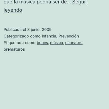
que la música podría ser de…
Seguir
La
leyendo
música
ayuda
Publicada el
3 junio, 2009
a
Categorizado como
Infancia
,
Prevención
los
Etiquetado como
bebes
,
música
,
neonatos
,
prematuros
bebés
prematuros