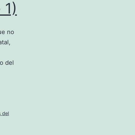
 1)
ue no
tal,
o del
 del