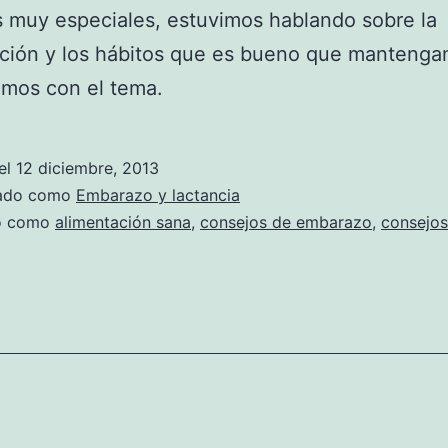
 muy especiales, estuvimos hablando sobre la
ación y los hábitos que es bueno que mantenga
amos con el tema.
el
12 diciembre, 2013
zado como
Embarazo y lactancia
do como
alimentación sana
,
consejos de embarazo
,
consejos