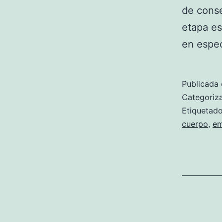
de conse
etapa e
en espec
Publicada 
Categori
Etiqueta
cuerpo
,
em