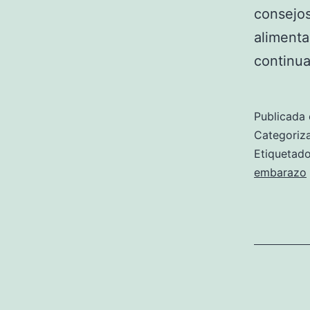
consejos
aliment
continu
Publicada 
Categori
Etiqueta
embarazo