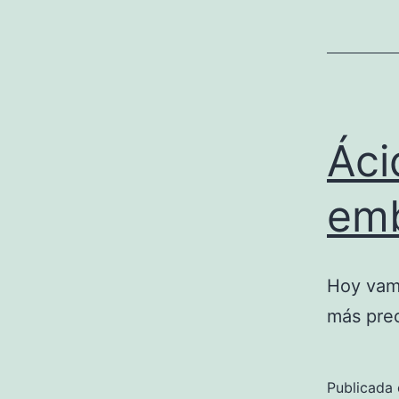
Áci
em
Hoy vamo
más preo
Publicada 