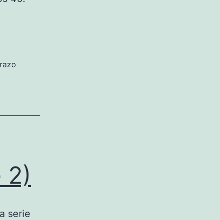
razo
 2)
a serie