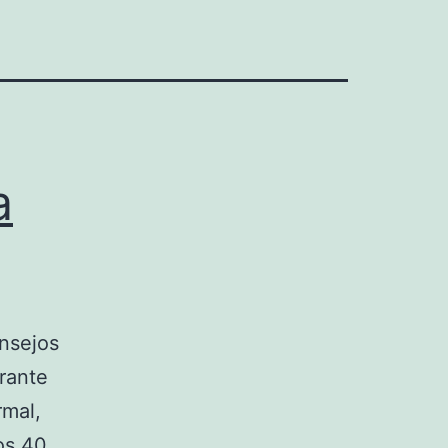
a
nsejos
rante
rmal,
os 40.