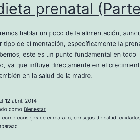
dieta prenatal (Parte
emos hablar un poco de la alimentación, aunq
r tipo de alimentación, específicamente la prena
bemos, este es un punto fundamental en todo
, ya que influye directamente en el crecimient
ambién en la salud de la madre.
el
12 abril, 2014
zado como
Bienestar
do como
consejos de embarazo
,
consejos de salud
,
cuidados
barazo