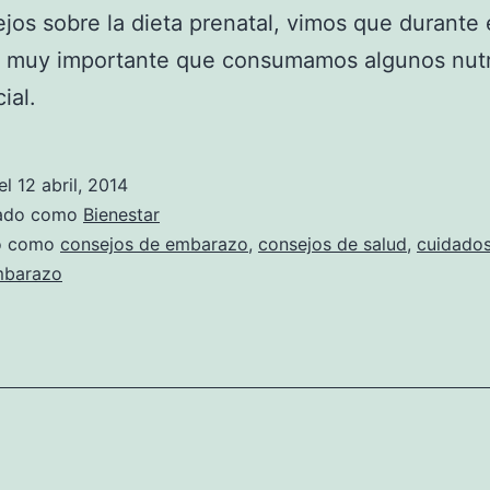
jos sobre la dieta prenatal, vimos que durante 
s muy importante que consumamos algunos nutr
ial.
el
12 abril, 2014
zado como
Bienestar
do como
consejos de embarazo
,
consejos de salud
,
cuidados
barazo