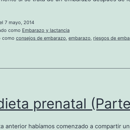
el
7 mayo, 2014
zado como
Embarazo y lactancia
do como
consejos de embarazo
,
embarazo
,
riesgos de emba
dieta prenatal (Parte
ta anterior habíamos comenzado a compartir un