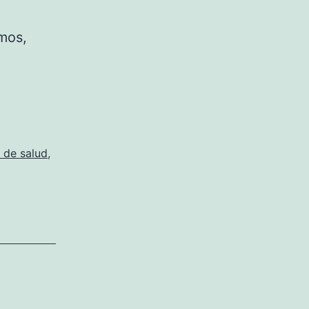
mos,
 de salud
,