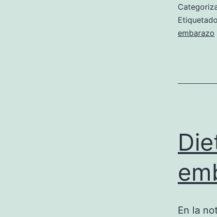
Categori
Etiqueta
embarazo
Die
emb
En la no