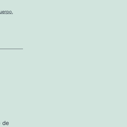
cuerpo
,
e de