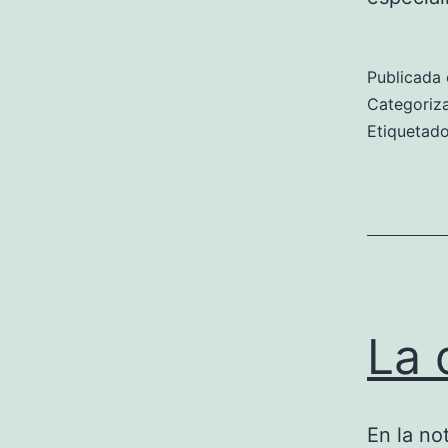
Publicada 
Categori
Etiqueta
La 
En la no