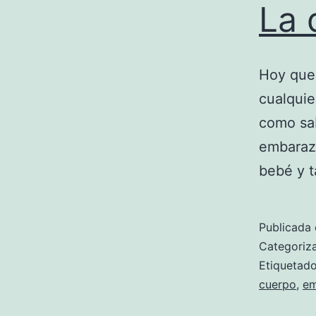
La 
Hoy quer
cualquie
como sa
embarazo
bebé y t
Publicada 
Categori
Etiqueta
cuerpo
,
em