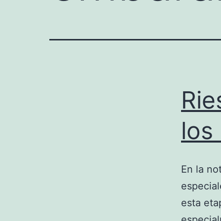
Rie
los
En la no
especial
esta et
especial