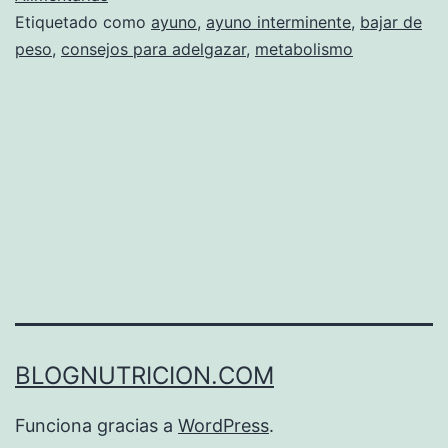
Etiquetado como
ayuno
,
ayuno interminente
,
bajar de
peso
,
consejos para adelgazar
,
metabolismo
BLOGNUTRICION.COM
Funciona gracias a
WordPress
.