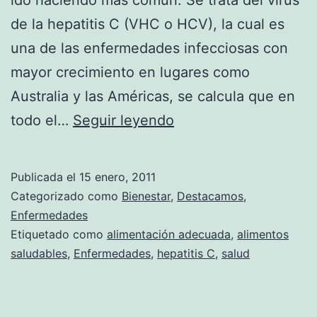
de la hepatitis C (VHC o HCV), la cual es
una de las enfermedades infecciosas con
mayor crecimiento en lugares como
Australia y las Américas, se calcula que en
Consejos
todo el…
Seguir leyendo
para
quienes
Publicada el
15 enero, 2011
tienen
Categorizado como
Bienestar
,
Destacamos
,
Hepatitis
Enfermedades
Etiquetado como
alimentación adecuada
,
alimentos
C
saludables
,
Enfermedades
,
hepatitis C
,
salud