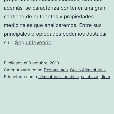
además, se caracteriza por tener una gran
cantidad de nutrientes y propiedades
medicinales que analizaremos. Entre sus
principales propiedades podemos destacar
Los
su…
Seguir leyendo
beneficios
medicinales
Publicada el
8 octubre, 2010
de
Categorizado como
Destacamos
,
Guías Alimentarias
la
Etiquetado como
alimentos saludables
,
calabaza
,
dieta
calabaza