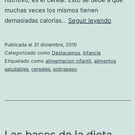
muchas veces los mismos tienen
El
demasiadas calorías…
Seguir leyendo
consum
de
Publicada el
31 diciembre, 2010
cereales
Categorizado como
Destacamos
,
Infancia
en
Etiquetado como
alimentacion infantil
,
alimentos
saludables
,
cereales
,
sobrepeso
los
niños
Las bases de la dieta