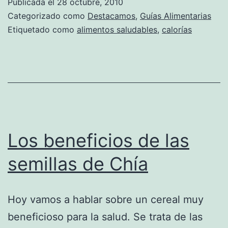
Publicada el
28 octubre, 2010
un
Categorizado como
Destacamos
,
Guías Alimentarias
sinónimo
Etiquetado como
alimentos saludables
,
calorías
de
bajo
en
calorías
Los beneficios de las
semillas de Chía
Hoy vamos a hablar sobre un cereal muy
beneficioso para la salud. Se trata de las