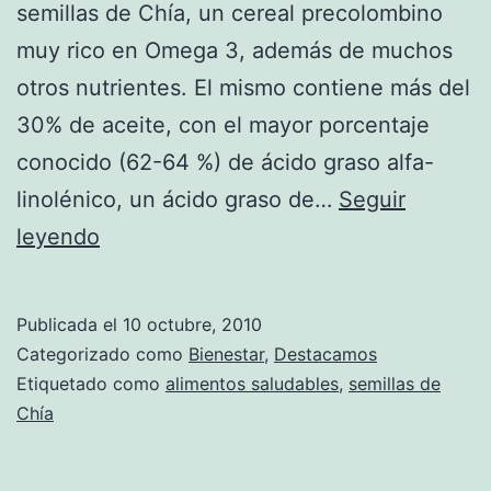
semillas de Chía, un cereal precolombino
muy rico en Omega 3, además de muchos
otros nutrientes. El mismo contiene más del
30% de aceite, con el mayor porcentaje
conocido (62-64 %) de ácido graso alfa-
linolénico, un ácido graso de…
Seguir
Los
leyendo
beneficios
de
Publicada el
10 octubre, 2010
las
Categorizado como
Bienestar
,
Destacamos
semillas
Etiquetado como
alimentos saludables
,
semillas de
Chía
de
Chía