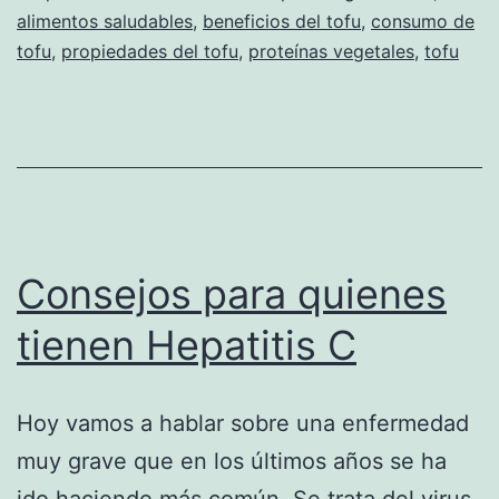
alimentos saludables
,
beneficios del tofu
,
consumo de
tofu
,
propiedades del tofu
,
proteínas vegetales
,
tofu
Consejos para quienes
tienen Hepatitis C
Hoy vamos a hablar sobre una enfermedad
muy grave que en los últimos años se ha
ido haciendo más común. Se trata del virus