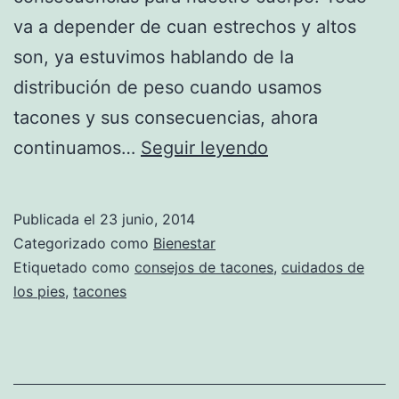
va a depender de cuan estrechos y altos
son, ya estuvimos hablando de la
distribución de peso cuando usamos
tacones y sus consecuencias, ahora
Consecuencias
continuamos…
Seguir leyendo
de
utilizar
Publicada el
23 junio, 2014
tacones
Categorizado como
Bienestar
(Parte
Etiquetado como
consejos de tacones
,
cuidados de
los pies
,
tacones
2)