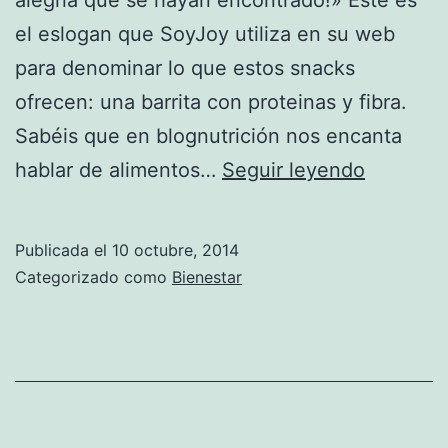
el eslogan que SoyJoy utiliza en su web
para denominar lo que estos snacks
ofrecen: una barrita con proteinas y fibra.
Sabéis que en blognutrición nos encanta
SoyJoy:
hablar de alimentos…
Seguir leyendo
La
soja
Publicada el
10 octubre, 2014
ama
Categorizado como
Bienestar
a
la
fruta