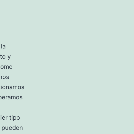
la
to y
como
nos
ncionamos
speramos
er tipo
os pueden