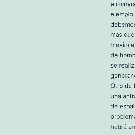
eliminar
ejemplo 
debemos
más que 
movimien
de hombr
se reali
generan
Otro de 
una acti
de espal
problema
habrá un