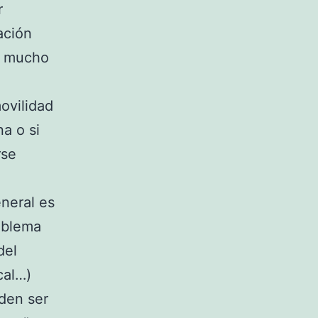
r
ación
s mucho
ovilidad
a o si
rse
eneral es
oblema
del
cal…)
den ser