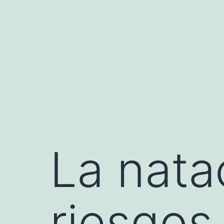
Saltar
al
contenido
La nata
riesgos