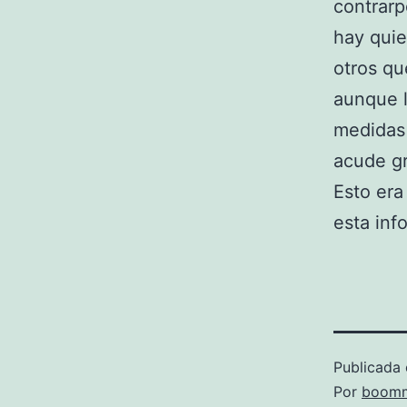
contrarp
hay quie
otros qu
aunque l
medidas 
acude g
Esto era
esta inf
Publicada 
Por
boomm