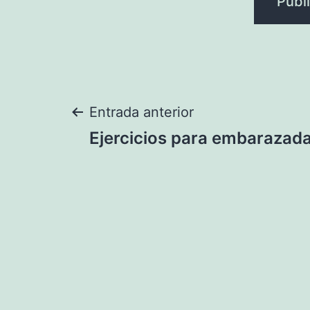
Navegación
Entrada anterior
Ejercicios para embarazada
de
entradas