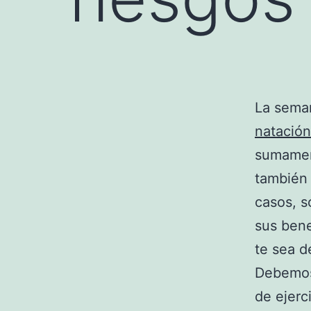
La sema
natación
sumamen
también
casos, s
sus bene
te sea d
Debemos 
de ejerc