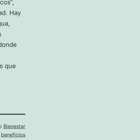
cos”,
dad. Hay
gua,
s
 donde
os que
mo
Bienestar
o
beneficios