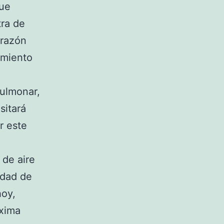
que
tra de
 razón
imiento
pulmonar,
sitará
r este
 de aire
idad de
hoy,
óxima