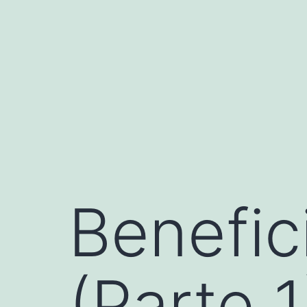
Saltar
al
contenido
Benefic
(Parte 1