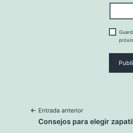
Guard
próxi
Navegación
Entrada anterior
Consejos para elegir zapatil
de