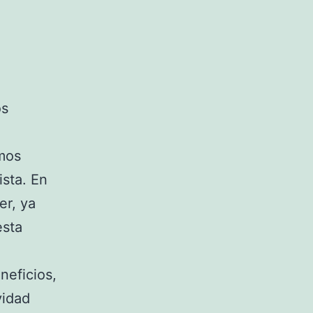
os
mos
ista. En
er, ya
esta
eficios,
vidad