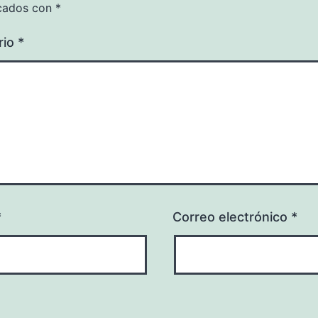
cados con
*
rio
*
*
Correo electrónico
*