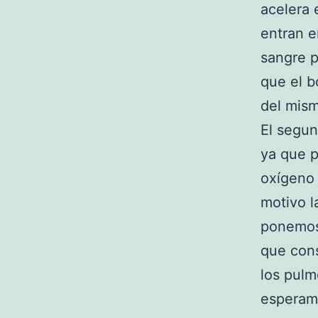
acelera 
entran e
sangre p
que el b
del mism
El segun
ya que p
oxígeno 
motivo l
ponemos 
que con
los pulm
esperamo