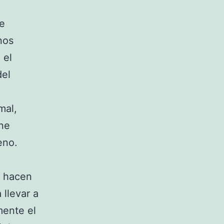
de
nos
 el
del
mal,
ene
eno.
, hacen
 llevar a
mente el