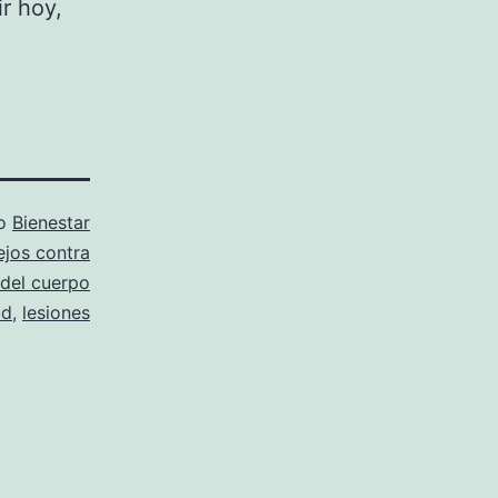
r hoy,
mo
Bienestar
ejos contra
del cuerpo
ud
,
lesiones