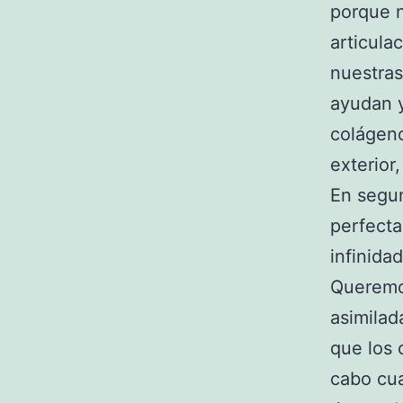
porque n
articula
nuestras
ayudan y
colágeno
exterior,
En segun
perfecta
infinida
Queremo
asimilad
que los 
cabo cua