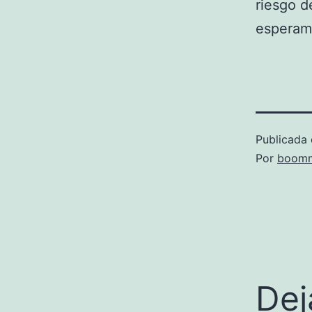
riesgo d
esperamo
Publicada 
Por
boomm
Dej