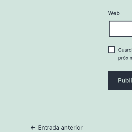
Web
Guard
próxi
Navegación
Entrada anterior