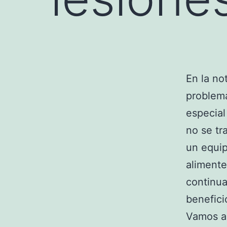
En la no
problem
especial
no se tr
un equi
aliment
continu
benefici
Vamos a