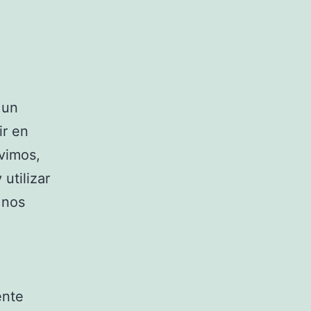
 un
r en
vimos,
utilizar
 nos
ente