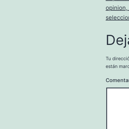
opinion,
selecci
Dej
Tu direcci
están mar
Comenta