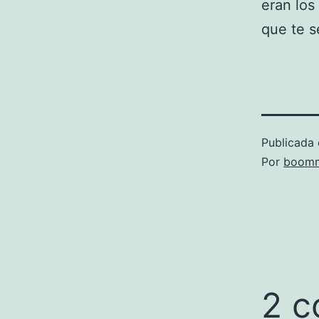
eran los
que te s
Publicada 
Por
boomm
2 c