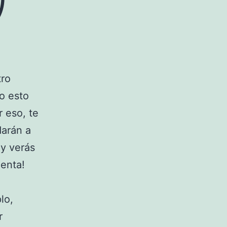
tro
o esto
 eso, te
darán a
 y verás
uenta!
a
lo,
r