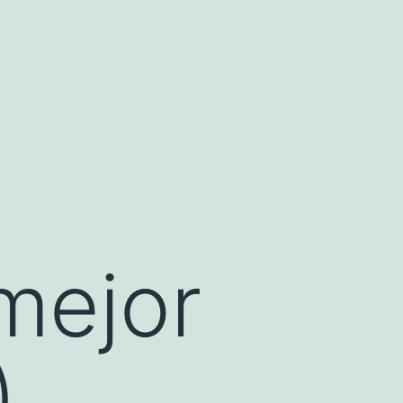
mejor
)