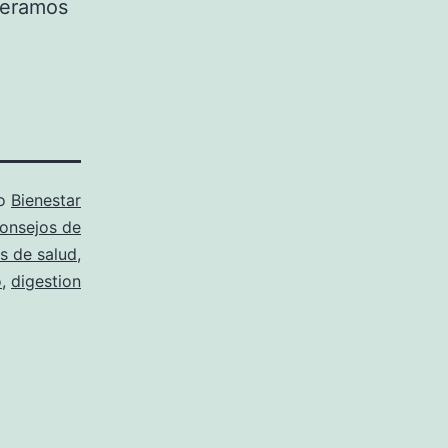
peramos
mo
Bienestar
onsejos de
s de salud
,
o
,
digestion