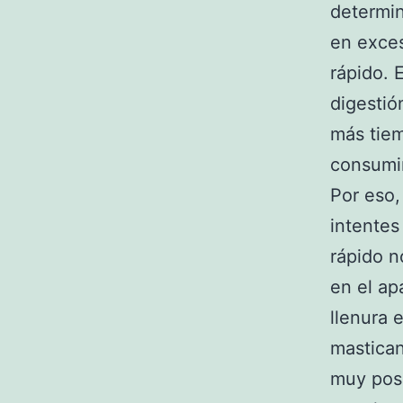
determi
en exce
rápido. 
digestió
más tie
consumi
Por eso,
intente
rápido n
en el ap
llenura 
mastican
muy posi