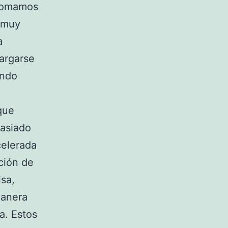
 comamos
 muy
a
largarse
ando
que
asiado
celerada
ción de
isa,
manera
a. Estos