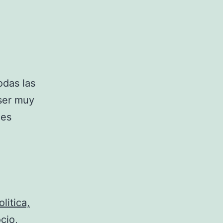
odas las
 ser muy
nes
litica,
cio,