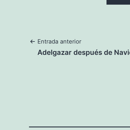
Navegación
Entrada anterior
Adelgazar después de Navi
de
entradas