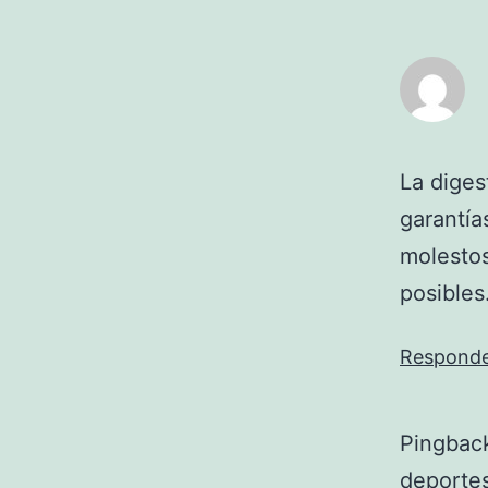
La diges
garantía
molestos
posibles
Respond
Pingbac
deportes