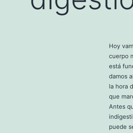
Hoy vamo
cuerpo m
está fun
damos al
la hora 
que marc
Antes qu
indigest
puede se