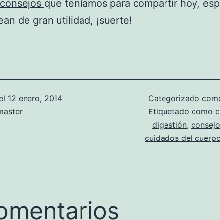
consejos
que teníamos para compartir hoy, es
ean de gran utilidad, ¡suerte!
el
12 enero, 2014
Categorizado co
aster
Etiquetado como
c
digestión
,
consejo
cuidados del cuerp
omentarios