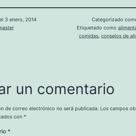
el
3 enero, 2014
Categorizado co
aster
Etiquetado como
aliment
comidas
,
consejos de al
ar un comentario
ón de correo electrónico no será publicada.
Los campos obl
cados con
*
rio
*