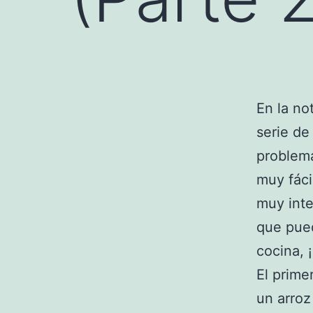
En la n
serie d
problem
muy fáci
muy inte
que pued
cocina, 
El prime
un arroz