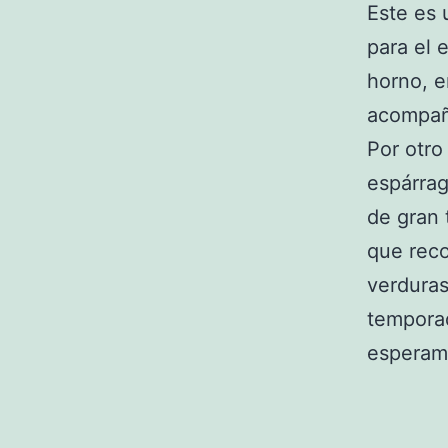
Este es 
para el 
horno, 
acompaña
Por otro
espárrag
de gran 
que rec
verduras
temporad
esperamo