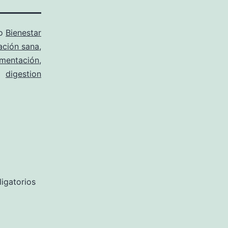
mo
Bienestar
ación sana
,
imentación
,
digestion
igatorios