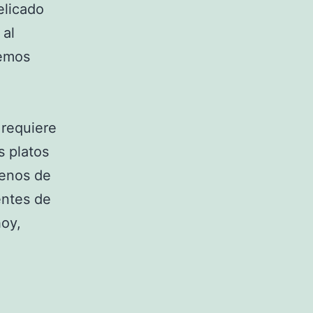
elicado
 al
demos
 requiere
s platos
lenos de
entes de
hoy,
.