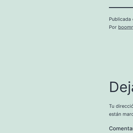
Publicada 
Por
boomm
Dej
Tu direcci
están mar
Comenta