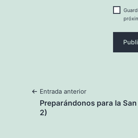
Guard
próxi
Navegación
Entrada anterior
Preparándonos para la San 
de
2)
entradas