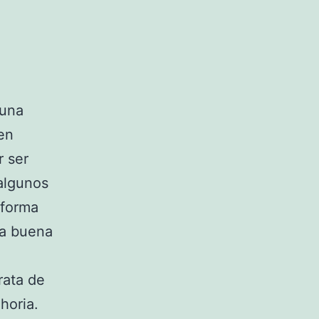
 una
en
r ser
 algunos
 forma
la buena
rata de
horia.