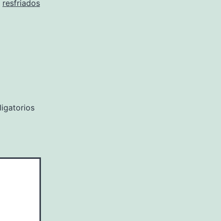
resfriados
igatorios