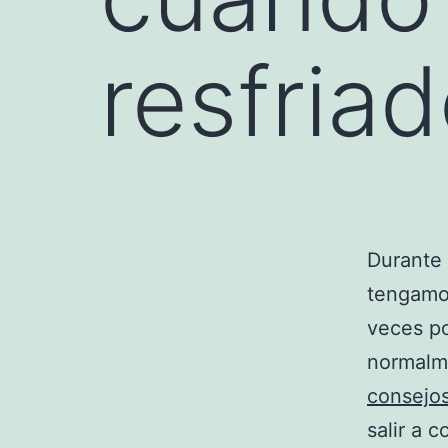
resfriad
Durante 
tengamo
veces p
normalme
consejo
salir a 