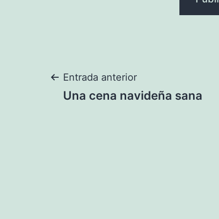
Navegación
Entrada anterior
Una cena navideña sana
de
entradas