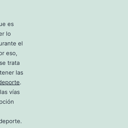
ue es
r lo
urante el
or eso,
se trata
tener las
deporte
.
as vías
opción
deporte.