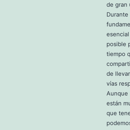
de gran u
Durante 
fundamen
esencial
posible 
tiempo q
comparti
de lleva
vías res
Aunque e
están mu
que tene
podemos 