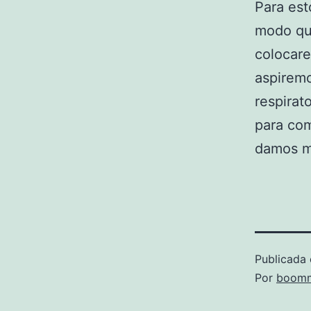
Para es
modo que
colocare
aspiremo
respirat
para com
damos m
Publicada 
Por
boomm