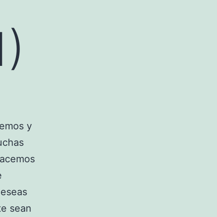
1)
iemos y
uchas
hacemos
e
deseas
 te sean