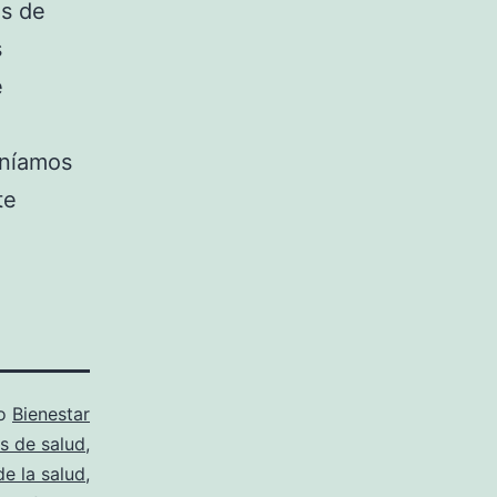
os de
s
e
eníamos
te
mo
Bienestar
s de salud
,
e la salud
,