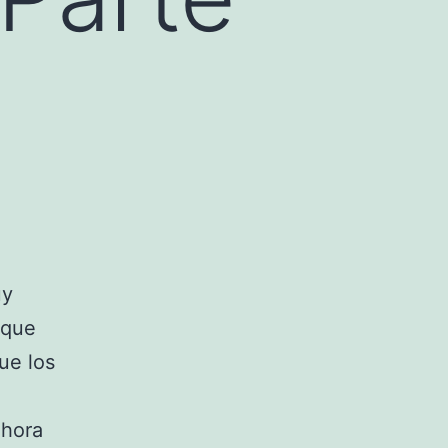
uy
 que
ue los
ahora