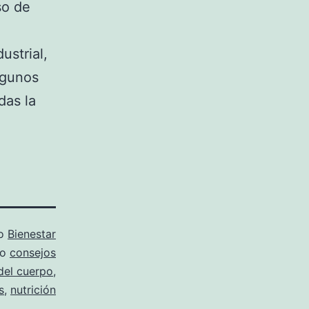
so de
ustrial,
lgunos
das la
mo
Bienestar
mo
consejos
del cuerpo
,
s
,
nutrición