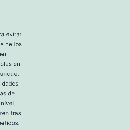
a evitar
s de los
ner
bles en
aunque,
tidades.
tas de
nivel,
ren tras
metidos.