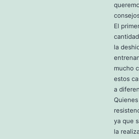
queremos
consejos
El prime
cantidad
la deshi
entrenam
mucho c
estos ca
a difere
Quienes 
resisten
ya que s
la reali