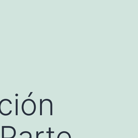
ción
(Parte