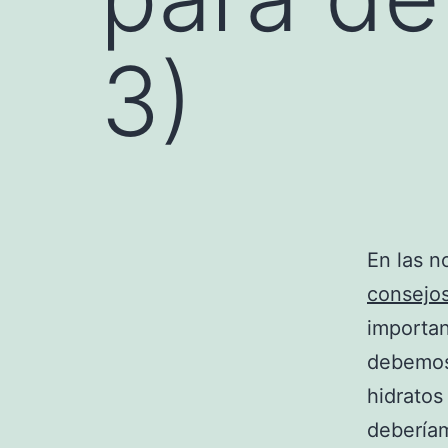
3)
En las n
consejo
importan
debemos 
hidratos
deberíam