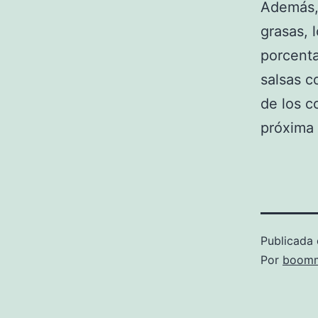
Además,
grasas, 
porcentaj
salsas c
de los c
próxima
Publicada 
Por
boomm