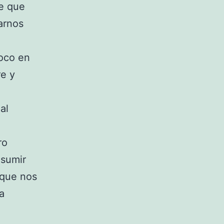
e que
arnos
poco en
re y
al
ro
nsumir
 que nos
a