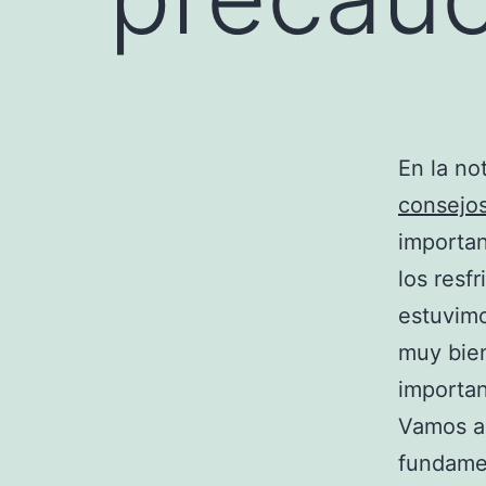
En la no
consejo
importan
los resf
estuvimo
muy bien
importan
Vamos a 
fundamen