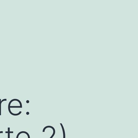
re:
te 2)