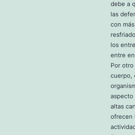
debe a 
las defe
con más 
resfriad
los entr
entre en
Por otro
cuerpo, 
organism
aspecto 
altas ca
ofrecen 
activida