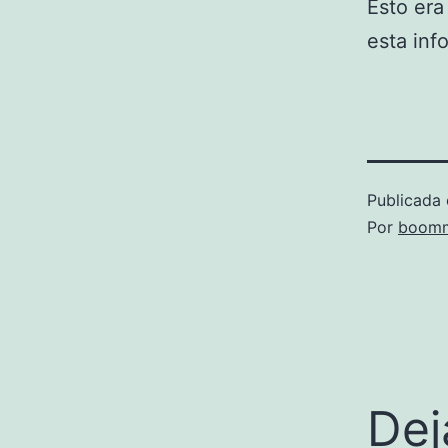
Esto era
esta inf
Publicada 
Por
boomm
Dej