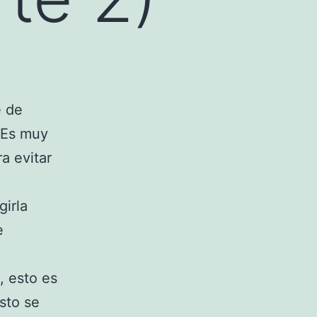
e de
 Es muy
a evitar
girla
e
, esto es
sto se