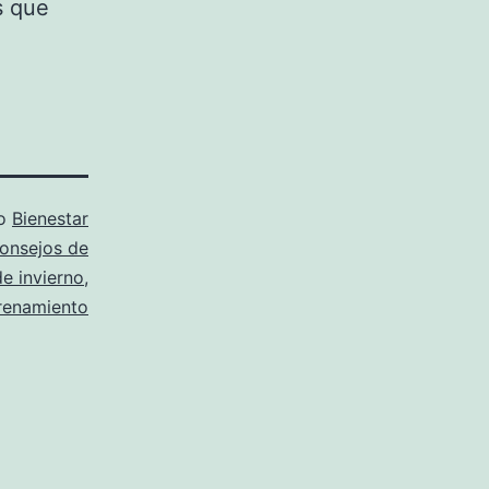
s que
mo
Bienestar
onsejos de
e invierno
,
renamiento